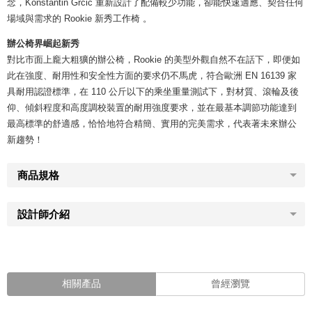
念，Konstantin Grcic 重新設計了配備較少功能，卻能快速適應、契合任何
場域與需求的 Rookie 新秀工作椅 。
辦公椅界崛起新秀
對比市面上龐大粗獷的辦公椅，Rookie 的美型外觀自然不在話下，即便如
此在強度、耐用性和安全性方面的要求仍不馬虎，符合歐洲 EN 16139 家
具耐用認證標準，在 110 公斤以下的乘坐重量測試下，對材質、滾輪及後
仰、傾斜程度和高度調校裝置的耐用強度要求，並在最基本調節功能達到
最高標準的舒適感，恰恰地符合精簡、實用的完美需求，代表著未來辦公
新趨勢！
商品規格
設計師介紹
相關產品
曾經瀏覽