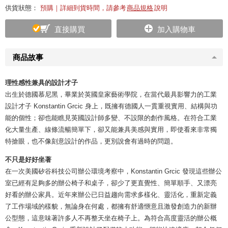
供貨狀態：
預購｜詳細到貨時間，請參考
商品規格
說明
直接購買
加入購物車
商品故事
理性感性兼具的設計才子
出生於德國慕尼黑，畢業於英國皇家藝術學院，在當代最具影響力的工業
設計才子 Konstantin Grcic 身上，既擁有德國人一貫重視實用、結構與功
能的個性；卻也能瞧見英國設計師多變、不設限的創作風格。在符合工業
化大量生產、線條流暢簡單下，卻又能兼具美感與實用，即使看來非常獨
特搶眼，也不像刻意設計的作品，更別說會有過時的問題。
不只是好好坐著
在一次美國矽谷科技公司辦公環境考察中，Konstantin Grcic 發現這些辦公
室已經有足夠多的辦公椅子和桌子，卻少了更直覺性、簡單順手、又漂亮
好看的辦公家具。近年來辦公已日益趨向需求多樣化、靈活化，重新定義
了工作場域的樣貌，無論身在何處，都擁有舒適愜意且激發創造力的新辦
公型態，這意味著許多人不再整天坐在椅子上。為符合高度靈活的辦公概