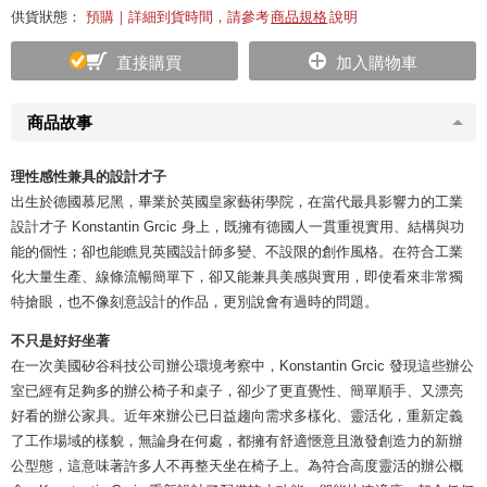
供貨狀態：
預購｜詳細到貨時間，請參考
商品規格
說明
直接購買
加入購物車
商品故事
理性感性兼具的設計才子
出生於德國慕尼黑，畢業於英國皇家藝術學院，在當代最具影響力的工業
設計才子 Konstantin Grcic 身上，既擁有德國人一貫重視實用、結構與功
能的個性；卻也能瞧見英國設計師多變、不設限的創作風格。在符合工業
化大量生產、線條流暢簡單下，卻又能兼具美感與實用，即使看來非常獨
特搶眼，也不像刻意設計的作品，更別說會有過時的問題。
不只是好好坐著
在一次美國矽谷科技公司辦公環境考察中，Konstantin Grcic 發現這些辦公
室已經有足夠多的辦公椅子和桌子，卻少了更直覺性、簡單順手、又漂亮
好看的辦公家具。近年來辦公已日益趨向需求多樣化、靈活化，重新定義
了工作場域的樣貌，無論身在何處，都擁有舒適愜意且激發創造力的新辦
公型態，這意味著許多人不再整天坐在椅子上。為符合高度靈活的辦公概