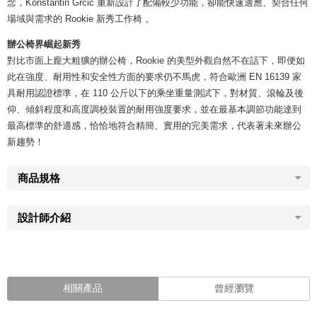
念，Konstantin Grcic 重新設計了配備較少功能，卻能快速適應、契合任何
場域與需求的 Rookie 新秀工作椅 。
辦公椅界崛起新秀
對比市面上龐大粗獷的辦公椅，Rookie 的美型外觀自然不在話下，即便如
此在強度、耐用性和安全性方面的要求仍不馬虎，符合歐洲 EN 16139 家
具耐用認證標準，在 110 公斤以下的乘坐重量測試下，對材質、滾輪及後
仰、傾斜程度和高度調校裝置的耐用強度要求，並在最基本調節功能達到
最高標準的舒適感，恰恰地符合精簡、實用的完美需求，代表著未來辦公
新趨勢！
商品規格
設計師介紹
相關產品
曾經瀏覽