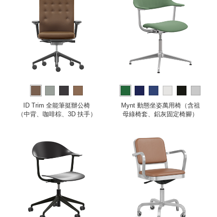
more
ID Trim 全能筆挺辦公椅
Mynt 動態坐姿萬用椅（含祖
（中背、咖啡棕、3D 扶手）
母綠椅套、鋁灰固定椅腳）