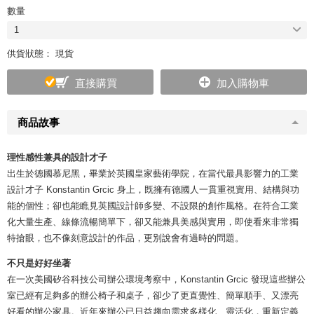
數量
1
供貨狀態： 現貨
直接購買
加入購物車
商品故事
理性感性兼具的設計才子
出生於德國慕尼黑，畢業於英國皇家藝術學院，在當代最具影響力的工業
設計才子 Konstantin Grcic 身上，既擁有德國人一貫重視實用、結構與功
能的個性；卻也能瞧見英國設計師多變、不設限的創作風格。在符合工業
化大量生產、線條流暢簡單下，卻又能兼具美感與實用，即使看來非常獨
特搶眼，也不像刻意設計的作品，更別說會有過時的問題。
不只是好好坐著
在一次美國矽谷科技公司辦公環境考察中，Konstantin Grcic 發現這些辦公
室已經有足夠多的辦公椅子和桌子，卻少了更直覺性、簡單順手、又漂亮
好看的辦公家具。近年來辦公已日益趨向需求多樣化、靈活化，重新定義