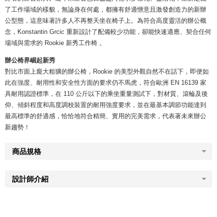
了工作場域的樣貌，無論身在何處，都擁有舒適愜意且激發創造力的新辦
公型態，這意味著許多人不再整天坐在椅子上。為符合高度靈活的辦公概
念，Konstantin Grcic 重新設計了配備較少功能，卻能快速適應、契合任何
場域與需求的 Rookie 新秀工作椅 。
辦公椅界崛起新秀
對比市面上龐大粗獷的辦公椅，Rookie 的美型外觀自然不在話下，即便如
此在強度、耐用性和安全性方面的要求仍不馬虎，符合歐洲 EN 16139 家
具耐用認證標準，在 110 公斤以下的乘坐重量測試下，對材質、滾輪及後
仰、傾斜程度和高度調校裝置的耐用強度要求，並在最基本調節功能達到
最高標準的舒適感，恰恰地符合精簡、實用的完美需求，代表著未來辦公
新趨勢！
商品規格
設計師介紹