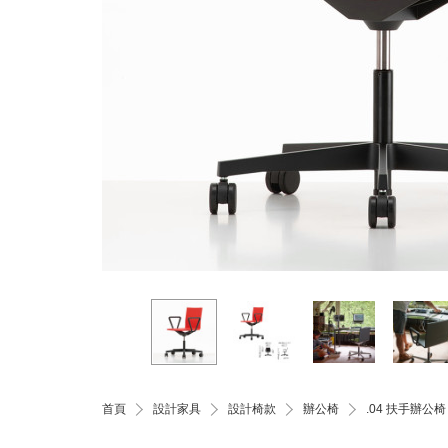
首頁
設計家具
設計椅款
辦公椅
.04 扶手辦