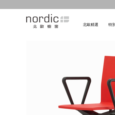
北歐精選
特