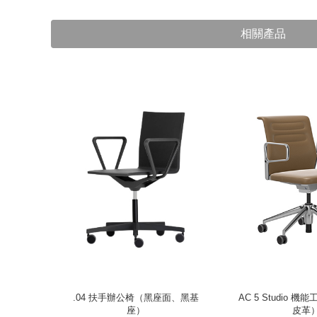
相關產品
軟有機辦公椅
.04 扶手辦公椅（黑座面、黑基
AC 5 Studio 
腳）
座）
皮革