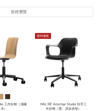
曾經瀏覽
限時優惠
限時優惠
tudio 工作好椅（淺橡
HAL RE Armchair Studio 扶手工
ID M
木）
作好椅（黑、深灰坐墊）
椅背