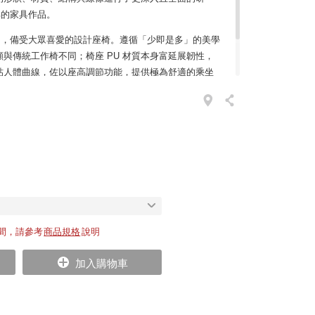
經典的家具作品。
品中，備受大眾喜愛的設計座椅。遵循「少即是多」的美學
與傳統工作椅不同；椅座 PU 材質本身富延展韌性，
貼人體曲線，佐以座高調節功能，提供極為舒適的乘坐
優雅的氣質，搭配上風格恬淡的書桌、工作空間皆是十分理
間，請參考
商品規格
說明
加入購物車