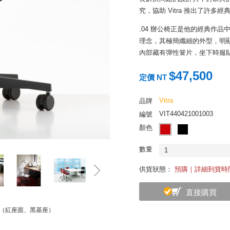
究，協助 Vitra 推出了許多
.04 辦公椅正是他的經典作
理念，其極簡纖細的外型，明顯
內部藏有彈性簧片，坐下時服
體驗。.04 辦公椅憑藉低調
$47,500
想的選擇。
定價 NT
Vitra
品牌
VIT440421001003
編號
顏色
數量
1
供貨狀態：
預購｜詳細到貨時
直接購買
公椅（紅座面、黑基座）