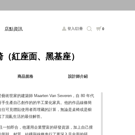
店點資訊
登入/註冊
0
公椅（紅座面、黑基座）
商品規格
設計師介紹
的建築師 Maarten Van Severen，自 80 年代
著手生產自己創作的的半工業化家具。他的作品線條簡
往往可見體貼使用者而埋藏的計算，無論是桌椅或是櫥
設計成了混亂生活的最佳解答。
 96 年相遇且一拍即合，他運用企業豐富的研發資源，加上自己擅
的形狀、材質、結構與線條進行了更深入且全面的研