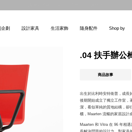
【新品登場】Hej！眾多新鮮貨上市，前往逛逛！
別企劃
設計家具
生活家飾
隨身配件
Shop by
.04 扶手辦
商品故事
出生於比利時安特衛普，成長於藝術世家
後期開始成立了獨立工作室，
潔，看似單純的質地結構，卻
櫃，Maarten 流暢的家居
Maarten 和 Vitra 在
長解決問題的設計力，對家具