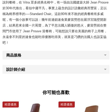
說到餐椅，在 Vitra 眾多經典名椅中，有一張由法國建築大師 Jean Prouve
於30年代推出，看似中庸平凡，事實上蘊含的設計語彙經典而豐富，足以
稱為椅界標準的──Standard Chair。這款80年來不敗的經典餐椅有多威
呢，有一個小故事可以說：幾年前連鎖速食業麥當勞想在羅浮宮隔壁開新
店，結果惹來全國一片罵聲，為了平息法國人驕傲的怒火，麥當勞就在整
間門市使用了 Jean Prouve 當餐椅，可能想說只要在美麗的椅子上用餐，
永遠拿不到星的速食也能吃得優雅吃得美，就算是刁鑽的法國人也該妥協
吧！
商品規格
設計師介紹
你可能也喜歡
精選優惠
精選優惠