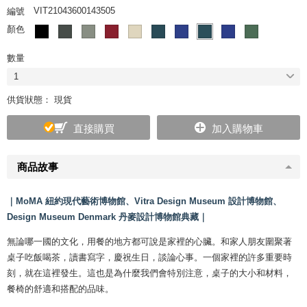
VIT21043600143505
編號
顏色
數量
1
供貨狀態： 現貨
直接購買
加入購物車
商品故事
｜MoMA 紐約現代藝術博物館、Vitra Design Museum 設計博物館、
Design Museum Denmark 丹麥設計博物館典藏｜
無論哪一國的文化，用餐的地方都可說是家裡的心臟。和家人朋友圍聚著
桌子吃飯喝茶，讀書寫字，慶祝生日，談論心事。一個家裡的許多重要時
刻，就在這裡發生。這也是為什麼我們會特別注意，桌子的大小和材料，
餐椅的舒適和搭配的品味。