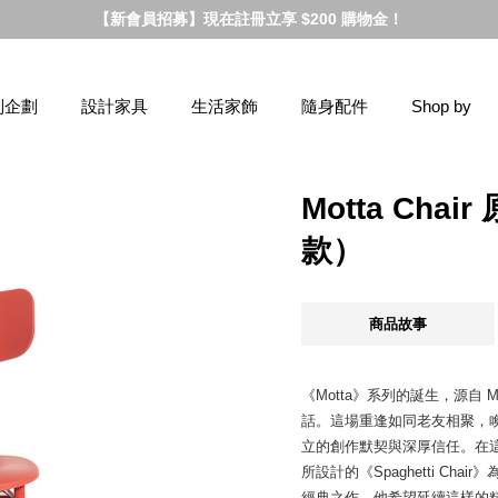
【新會員招募】現在註冊立享 $200 購物金！
別企劃
設計家具
生活家飾
隨身配件
Shop by
Motta Ch
款）
商品故事
《Motta》系列的誕生，源自 Mag
話。這場重逢如同老友相聚，喚醒
立的創作默契與深厚信任。在這次交流中，J
所設計的《Spaghetti C
經典之作，他希望延續這樣的