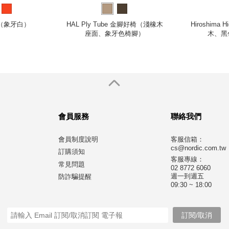
椅（象牙白）
HAL Ply Tube 金腳好椅（淺橡木
Hiroshima
座面、象牙色椅腳）
木、黑
會員服務
聯絡我們
會員制度說明
客服信箱：
cs@nordic.com.tw
訂購須知
客服專線：
常見問題
02 8772 6060
週一到週五
防詐騙提醒
09:30 ~ 18:00