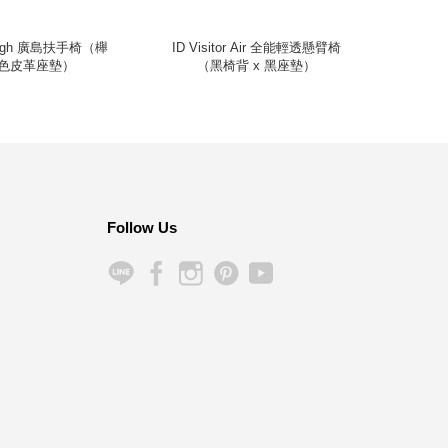
 High 廣島扶手椅（櫸
ID Visitor Air 全能輕透懸臂椅
Kong
色皮革座墊）
（黑椅背 x 黑座墊）
Follow Us