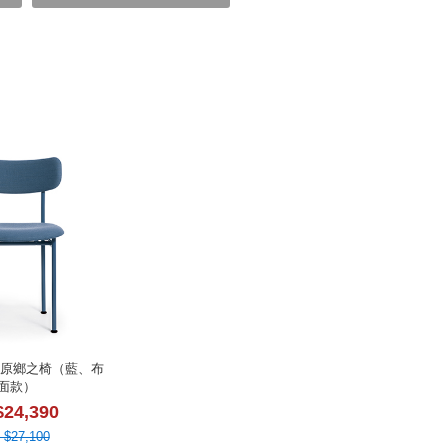
air 原鄉之椅（藍、布
面款）
$24,390
 $27,100