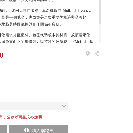
心，比例克制而優雅。其名稱取自 Motta di Livenza
在地，既是一個地名，也象徵著這次重要的相遇與品牌起
更承載著時間流轉與創作關係的痕跡。
可依需求搭配塑料、包覆軟墊或木質材質，兼顧居家使
留筆直向上的線條張力與整體的輕盈感，《Motta》 採
的組裝系統，使每一個零件都可被替換、更新或回收，
0
思考。「極簡，卻不單一；克制，卻富於變」——這正
堅持的設計語言。
間，請參考
商品規格
說明
加入購物車