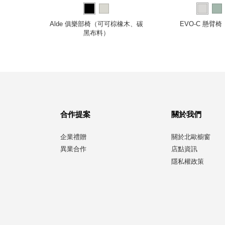
色樺木、岩
Alde 俱樂部椅（可可棕橡木、碳
EVO-C 懸臂
黑布料）
合作提案
關於我們
企業禮贈
關於北歐櫥窗
異業合作
店點資訊
隱私權政策