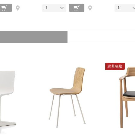
1
1
經典珍藏