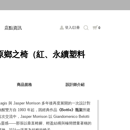
店點資訊
登入/註冊
0
air 原鄉之椅（紅、永續塑料
商品規格
設計師介紹
is 與 Jasper Morrison 多年後再度展開的一次設計對
雙方自 1993 年起，因經典作品
《Bottle》瓶架
所建
asper Morrison 以 Giandomenico Belotti
hair》為靈感——那張以垂直椅腳、輕盈結構與極簡體量著稱的
精神，設計一張更為純粹的椅子。