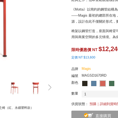
《Motta》以簡約的鋼管結構為核
——Magis 最初的總部所
源，設計在此不僅關於形式，
椅架以鋼管打造，座面與椅背
用與商業空間的多元情境。為保
非堆疊設計；同時，透過簡化
$12,24
回應當代對永續與長久使用的
限時優惠價 NT
是 Jasper Morrison 一貫
定價 NT $13,600
Magis
品牌
MAGSD1670RD
編號
顏色
數量
1
供貨狀態：
預購｜詳細到貨時
r 原鄉之椅（紅、永續塑料款）
直接購買