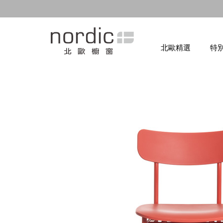
北歐精選
特