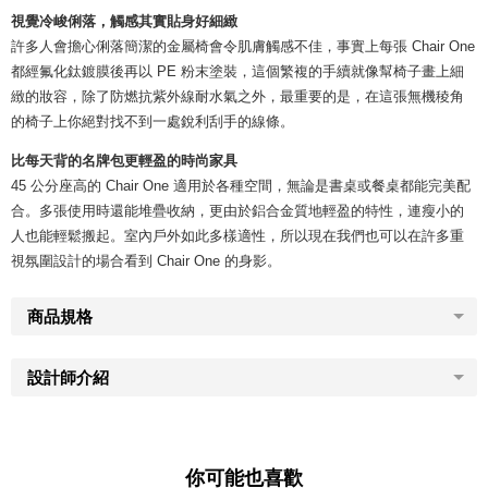
視覺冷峻俐落，觸感其實貼身好細緻
許多人會擔心俐落簡潔的金屬椅會令肌膚觸感不佳，事實上每張 Chair One
都經氟化鈦鍍膜後再以 PE 粉末塗裝，這個繁複的手續就像幫椅子畫上細
緻的妝容，除了防燃抗紫外線耐水氣之外，最重要的是，在這張無機稜角
的椅子上你絕對找不到一處銳利刮手的線條。
比每天背的名牌包更輕盈的時尚家具
45 公分座高的 Chair One 適用於各種空間，無論是書桌或餐桌都能完美配
合。多張使用時還能堆疊收納，更由於鋁合金質地輕盈的特性，連瘦小的
人也能輕鬆搬起。室內戶外如此多樣適性，所以現在我們也可以在許多重
視氛圍設計的場合看到 Chair One 的身影。
商品規格
設計師介紹
你可能也喜歡