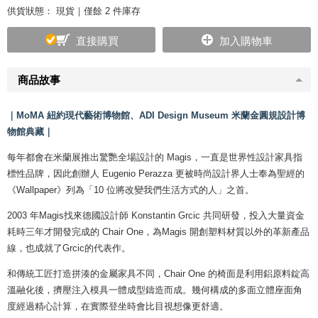
供貨狀態：
現貨｜僅餘 2 件庫存
直接購買
加入購物車
商品故事
｜MoMA 紐約現代藝術博物館、ADI Design Museum 米蘭金圓規設計博
物館典藏｜
每年都會在米蘭展推出驚艷全場設計的 Magis，一直是世界性設計家具指
標性品牌，因此創辦人 Eugenio Perazza 更被時尚設計界人士奉為聖經的
《Wallpaper》列為「10 位將改變我們生活方式的人」之首。
2003 年Magis找來德國設計師 Konstantin Grcic 共同研發，投入大量資金
耗時三年才開發完成的 Chair One，為Magis 開創塑料材質以外的革新產品
線，也成就了Grcic的代表作。
和傳統工匠打造拼湊的金屬家具不同，Chair One 的椅面是利用鋁原料錠高
溫融化後，擠壓注入模具一體成型鑄造而成。幾何構成的多面立體座面角
度經過精心計算，在實際登坐時會比目視想像更舒適。