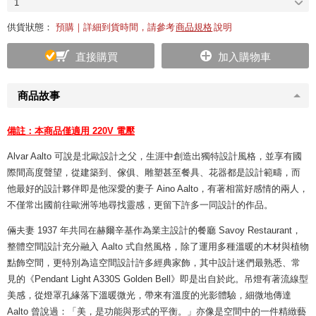
1
供貨狀態：
預購｜詳細到貨時間，請參考
商品規格
說明
直接購買
加入購物車
商品故事
備註：本商品僅適用 220V 電壓
Alvar Aalto 可說是北歐設計之父，生涯中創造出獨特設計風格，並享有國
際間高度聲望，從建築到、傢俱、雕塑甚至餐具、花器都是設計範疇，而
他最好的設計夥伴即是他深愛的妻子 Aino Aalto，有著相當好感情的兩人，
不僅常出國前往歐洲等地尋找靈感，更留下許多一同設計的作品。
倆夫妻 1937 年共同在赫爾辛基作為業主設計的餐廳 Savoy Restaurant，
整體空間設計充分融入 Aalto 式自然風格，除了運用多種溫暖的木材與植物
點飾空間，更特別為這空間設計許多經典家飾，其中設計迷們最熟悉、常
見的《Pendant Light A330S Golden Bell》即是出自於此。吊燈有著流線型
美感，從燈罩孔緣落下溫暖微光，帶來有溫度的光影體驗，細微地傳達
Aalto 曾說過：「美，是功能與形式的平衡。」亦像是空間中的一件精緻藝