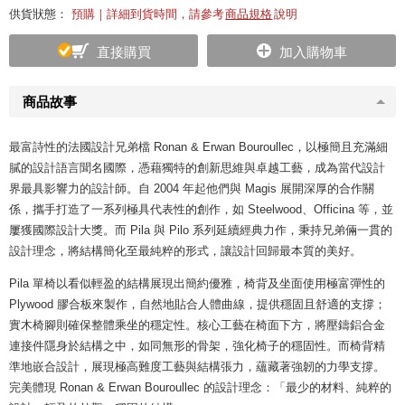
供貨狀態：
預購｜詳細到貨時間，請參考
商品規格
說明
直接購買
加入購物車
商品故事
最富詩性的法國設計兄弟檔 Ronan & Erwan Bouroullec，以極簡且充滿細
膩的設計語言聞名國際，憑藉獨特的創新思維與卓越工藝，成為當代設計
界最具影響力的設計師。自 2004 年起他們與 Magis 展開深厚的合作關
係，攜手打造了一系列極具代表性的創作，如 Steelwood、Officina 等，並
屢獲國際設計大獎。而 Pila 與 Pilo 系列延續經典力作，秉持兄弟倆一貫的
設計理念，將結構簡化至最純粹的形式，讓設計回歸最本質的美好。
Pila 單椅以看似輕盈的結構展現出簡約優雅，椅背及坐面使用極富彈性的
Plywood 膠合板來製作，自然地貼合人體曲線，提供穩固且舒適的支撐；
實木椅腳則確保整體乘坐的穩定性。核心工藝在椅面下方，將壓鑄鋁合金
連接件隱身於結構之中，如同無形的骨架，強化椅子的穩固性。而椅背精
準地嵌合設計，展現極高難度工藝與結構張力，蘊藏著強韌的力學支撐。
完美體現 Ronan & Erwan Bouroullec 的設計理念：「最少的材料、純粹的