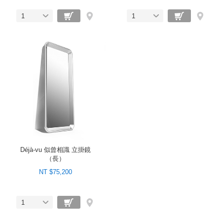
1
1
Déjà-vu 似曾相識 立掛鏡
（長）
NT $75,200
1