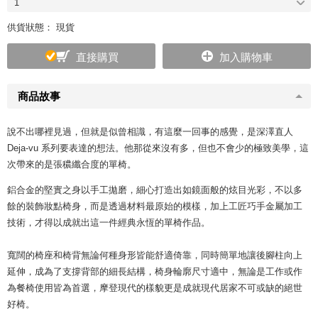
1
供貨狀態： 現貨
直接購買
加入購物車
商品故事
說不出哪裡見過，但就是似曾相識，有這麼一回事的感覺，是深澤直人
Deja-vu 系列要表達的想法。他那從來沒有多，但也不會少的極致美學，這
次帶來的是張穠纖合度的單椅。
鋁合金的堅實之身以手工拋磨，細心打造出如鏡面般的炫目光彩，不以多
餘的裝飾妝點椅身，而是透過材料最原始的模樣，加上工匠巧手金屬加工
技術，才得以成就出這一件經典永恆的單椅作品。
寬闊的椅座和椅背無論何種身形皆能舒適倚靠，同時簡單地讓後腳柱向上
延伸，成為了支撐背部的細長結構，椅身輪廓尺寸適中，無論是工作或作
為餐椅使用皆為首選，摩登現代的樣貌更是成就現代居家不可或缺的絕世
好椅。