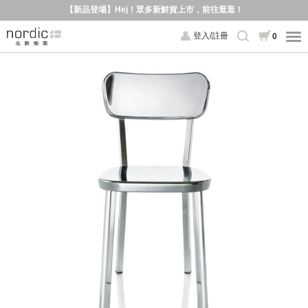
【新品登場】Hej！眾多新鮮貨上市，前往逛逛！
登入/註冊
0