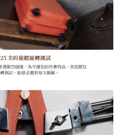
25 次的箱體旋轉測試
常遇劇烈碰撞，為守護您的珍貴物品，其經歷反
旋轉測試，能穩妥應對每次顛簸。