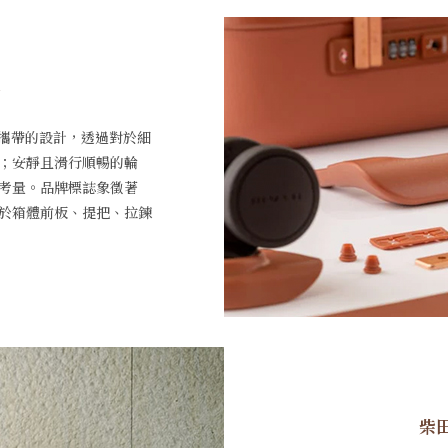
藝
鬆攜帶的設計，透過對於細
；安靜且滑行順暢的輪
考量。品牌標誌象徵著
於箱體前板、提把、拉鍊
柴田