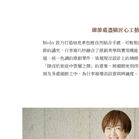
細節處盡顯匠心工
Moln 致力打造如皮革包般自然貼合手感、可輕
節的講究，行李箱巧妙融合了原創美學與實用機能
組、統一色調的原創零件，皆展現出設計上的精緻
「隱沒於旅途中雲層之間」的意象，被細緻地刻印
頭及多處細節之中，為行李箱增添詩意與辨識度。