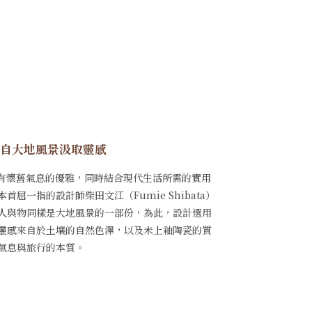
自大地風景汲取靈感
種帶有懷舊氣息的優雅，同時結合現代生活所需的實用
屈一指的設計師柴田文江（Fumie Shibata）
人與物同樣是大地風景的一部份，為此，設計選用
靈感來自於土壤的自然色澤，以及未上釉陶瓷的質
氣息與旅行的本質。