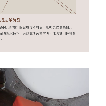
合成皮革前袋
袋採用耐髒汙的合成皮革材質，相較真皮更為耐用，
備防潑水特性，有效減少污漬附著，兼具實用性與質
。