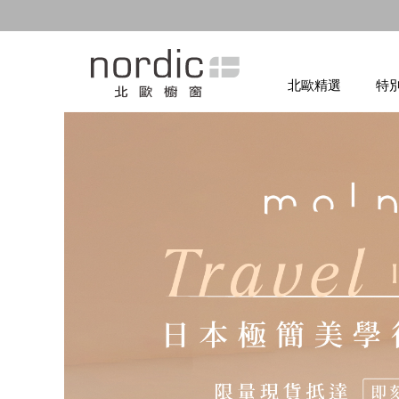
北歐精選
特