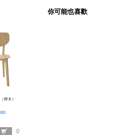
你可能也喜歡
單椅（櫸木）
000