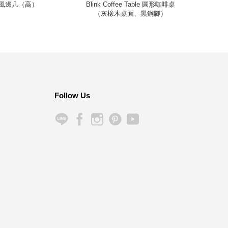
 輕風邊几（高）
Blink Coffee Table 圓形咖啡桌
Enok
（灰橡木桌面、黑鋼腳）
Follow Us