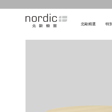
北歐精選
特