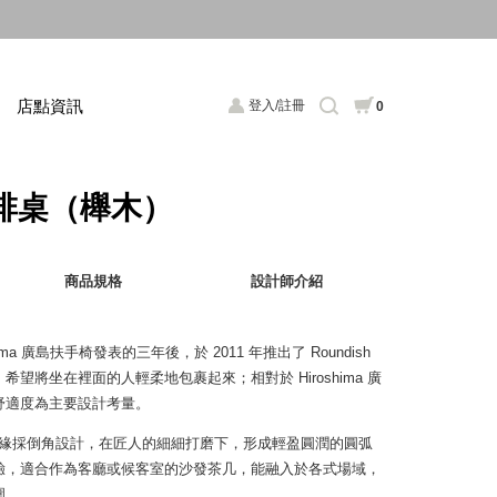
店點資訊
登入/註冊
0
 咖啡桌（櫸木）
商品規格
設計師介紹
ma 廣島扶手椅發表的三年後，於 2011 年推出了 Roundish
望將坐在裡面的人輕柔地包裹起來；相對於 Hiroshima 廣
舒適度為主要設計考量。
滑，邊緣採倒角設計，在匠人的細細打磨下，形成輕盈圓潤的圓弧
驗，適合作為客廳或候客室的沙發茶几，能融入於各式場域，
圍。