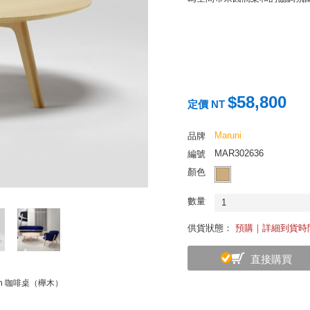
$58,800
定價 NT
Maruni
品牌
MAR302636
編號
顏色
數量
1
供貨狀態：
預購｜詳細到貨時
直接購買
ish 咖啡桌（櫸木）