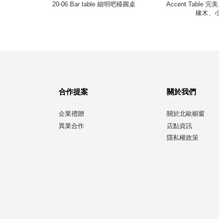
梣木、
20-06 Bar table 細明吧檯圓桌
Accent Table
橡木、
合作提案
關於我們
企業禮贈
關於北歐櫥窗
異業合作
店點資訊
隱私權政策