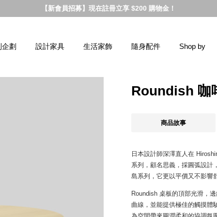
【新會員招募】現在註冊立享 $200 購物金！
別企劃
設計家具
生活家飾
隨身配件
Shop by
Roundish
商品故事
日本設計師深澤直人在 Hiroshi
系列，顧名思義，採圓弧設計，希
島系列，它更以平價又不影響
Roundish 桌板的頂部光
曲線，並能提供極佳的觸摸體
為空間帶來圓潤柔和的協調氛