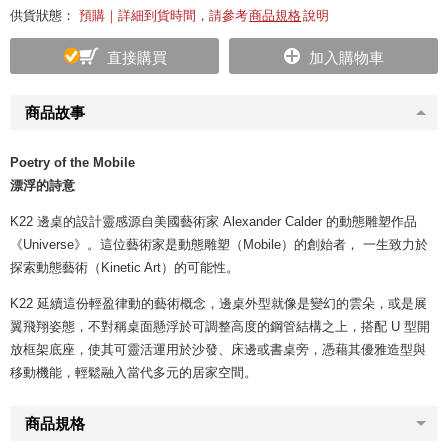
供貨狀態：
預購｜詳細到貨時間，請參考
商品規格
說明
直接購買
加入購物車
商品故事
Poetry of the Mobile
漂浮的詩意
K22 邊桌的設計靈感源自美國藝術家 Alexander Calder 的動態雕塑作品
《Universe》。這位藝術家是動態雕塑（Mobile）的創始者， 一生致力於
探索動態藝術（Kinetic Art）的可能性。
K22 延續這份輕盈律動的藝術概念，邊桌外型就像是變幻的雲朵，或是展
翼飛翔姿態，不對稱桌面懸浮於可調整高度的鋼管結構之上，搭配 U 型開
放框架底座，使其可靈活運用於沙發、床邊或書桌旁，憑藉其優雅造型與
移動機能，輕鬆融入當代多元的居家空間。
商品規格