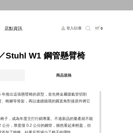
店點資訊
登入/註冊
0
tuhl W1 鋼管懸臂椅
商品規格
在 1926 年推出這張懸臂椅的原型，首先將金屬煤氣管切割
背、椅腳等骨架，再以連續循環的圓直角對接原件將它
定販售這張椅子，成為年度主打行銷專案。不過新品的量產就不能
 公分，厚度僅 0.2 公分的鋼管，雖然看起來輕盈，但
被添加了鐵條，結果反而減少了椅子的彈性。