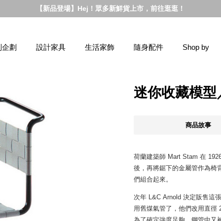
【新品登場】Hej！眾多新鮮貨上市，前往逛逛！
別企劃
設計家具
生活家飾
隨身配件
Shop by
迷你收藏模型／S
商品故事
荷蘭建築師 Mart Stam 
後，再將鋸下的金屬管作為椅
們組合起來。
次年 L&C Arnold 決
用舊煤氣管了，他們改用直徑 2
為了確定強度足夠，鋼管中又