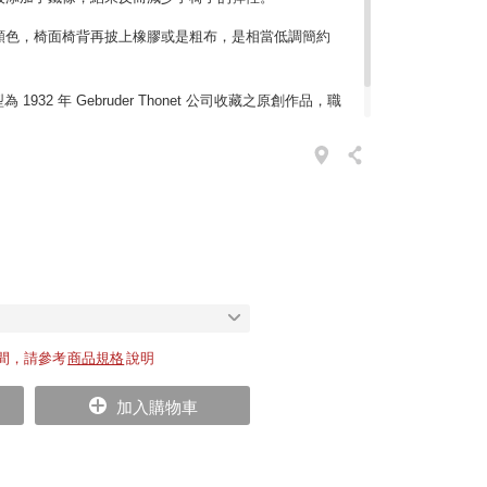
顏色，椅面椅背再披上橡膠或是粗布，是相當低調簡約
用原型為 1932 年 Gebruder Thonet 公司收藏之原創作品，職
間，請參考
商品規格
說明
加入購物車