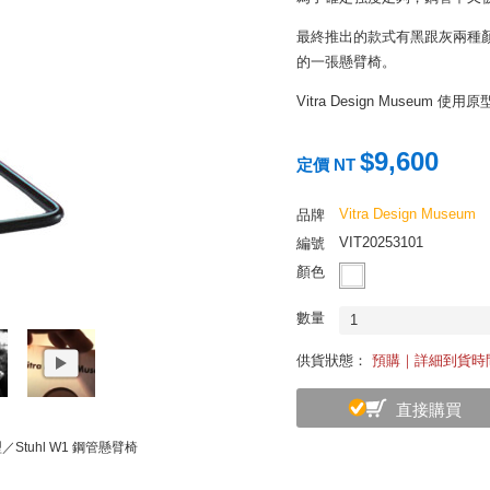
最終推出的款式有黑跟灰兩種
的一張懸臂椅。
Vitra Design Museum 使
人手工製成 1：6 珍藏模型。
$9,600
定價 NT
Vitra Design Museum
品牌
VIT20253101
編號
顏色
數量
1
供貨狀態：
預購｜詳細到貨時
直接購買
Stuhl W1 鋼管懸臂椅