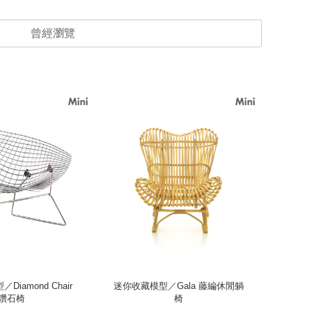
曾經瀏覽
iamond Chair
迷你收藏模型／Gala 藤編休閒躺
迷你收藏
鑽石椅
椅