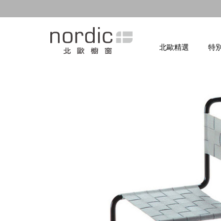
北歐精選
特