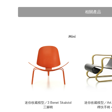
相關產品
hair 蔬
迷你收藏模型／3 Benet Skalstol
迷你收藏模型／Art. 4
入）
三腳椅
樺扶手椅 4