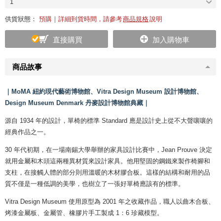
1
供貨狀態：
預購｜詳細到貨時間，請參考
商品規格
說明
直接購買
加入購物車
商品故事
｜MoMA 紐約現代藝術博物館、Vitra Design Museum 設計博物館、
Design Museum Denmark 丹麥設計博物館典藏｜
源自 1934 年的設計，單椅的標準 Standard 應是設計史上從不大聲嚷嚷的
經典作品之一。
30 年代初期，在一場南錫大學舉辦的家具設計比賽中，Jean Prouve 決定
就用金屬和木頭這兩種異材質來設計家具。他用堅固的鋼鐵來製作椅腳和
支柱，在接觸人體的部分則用溫暖的木材膠合板。這樣的結構和耐用的品
質不僅是一種低調的美學，也樹立了一張好單椅應該有的標準。
Vitra Design Museum 使用原型為 2001 年之收藏作品，職人以曲木合板、
烤漆金屬板、金屬管、橡膠片手工製成 1：6 珍藏模型。