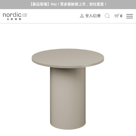
【新品登場】Hej！眾多新鮮貨上市，前往逛逛！
登入/註冊
0