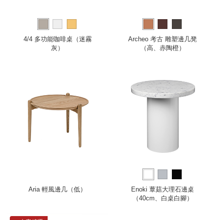
4/4 多功能咖啡桌（迷霧
Archeo 考古 雕塑邊几凳
灰）
（高、赤陶橙）
Aria 輕風邊几（低）
Enoki 蕈菇大理石邊桌
（40cm、白桌白腳）