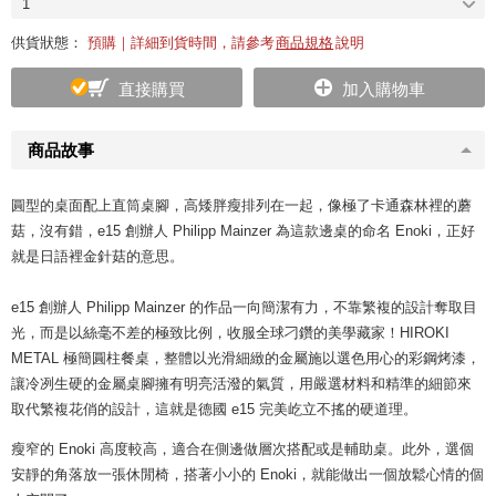
1
供貨狀態：
預購｜詳細到貨時間，請參考
商品規格
說明
直接購買
加入購物車
商品故事
圓型的桌面配上直筒桌腳，高矮胖瘦排列在一起，像極了卡通森林裡的蘑
菇，沒有錯，e15 創辦人 Philipp Mainzer 為這款邊桌的命名 Enoki，正好
就是日語裡金針菇的意思。
e15 創辦人 Philipp Mainzer 的作品一向簡潔有力，不靠繁複的設計奪取目
光，而是以絲毫不差的極致比例，收服全球刁鑽的美學藏家！HIROKI
METAL 極簡圓柱餐桌，整體以光滑細緻的金屬施以選色用心的彩鋼烤漆，
讓冷冽生硬的金屬桌腳擁有明亮活潑的氣質，用嚴選材料和精準的細節來
取代繁複花俏的設計，這就是德國 e15 完美屹立不搖的硬道理。
瘦窄的 Enoki 高度較高，適合在側邊做層次搭配或是輔助桌。此外，選個
安靜的角落放一張休閒椅，搭著小小的 Enoki，就能做出一個放鬆心情的個