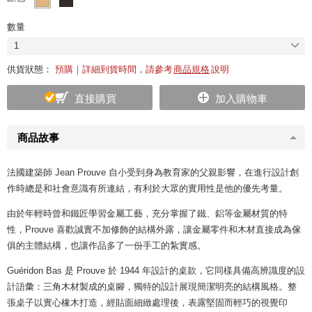
數量
1
供貨狀態：
預購｜詳細到貨時間，請參考
商品規格
說明
直接購買
加入購物車
商品故事
法國建築師 Jean Prouve 自小受到身為教育家的父親影響，在進行設計創
作時總是和社會意識有所連結，有利於大眾的實用性是他的優先考量。
由於年輕時曾和鐵匠學習金屬工藝，充分掌握了鐵、鋁等金屬材質的特
性，Prouve 喜歡誠實不加修飾的結構外露，讓金屬零件和木材直接成為傢
俱的主體結構，也讓作品多了一份手工的紮實感。
Guéridon Bas 是 Prouve 於 1944 年設計的桌款，它同樣具備高辨識度的設
計語彙：三角木材製成的桌腳，獨特的設計展現簡潔明亮的結構風格。整
張桌子以實心橡木打造，經貼面細緻處理後，表露堅固而輕巧的視覺印