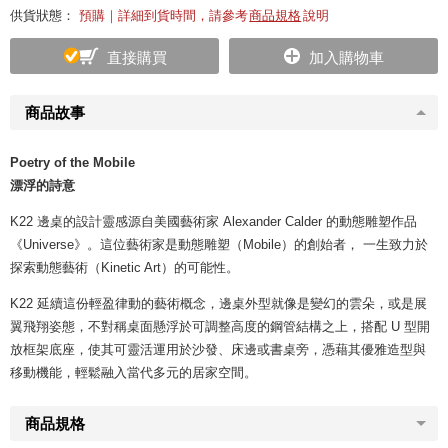
供貨狀態：
預購｜詳細到貨時間，請參考
商品規格
說明
直接購買
加入購物車
商品故事
Poetry of the Mobile
漂浮的詩意
K22 邊桌的設計靈感源自美國藝術家 Alexander Calder 的動態雕塑作品
《Universe》。這位藝術家是動態雕塑（Mobile）的創始者， 一生致力於
探索動態藝術（Kinetic Art）的可能性。
K22 延續這份輕盈律動的藝術概念，邊桌外型就像是變幻的雲朵，或是展
翼飛翔姿態，不對稱桌面懸浮於可調整高度的鋼管結構之上，搭配 U 型開
放框架底座，使其可靈活運用於沙發、床邊或書桌旁，憑藉其優雅造型與
移動機能，輕鬆融入當代多元的居家空間。
商品規格