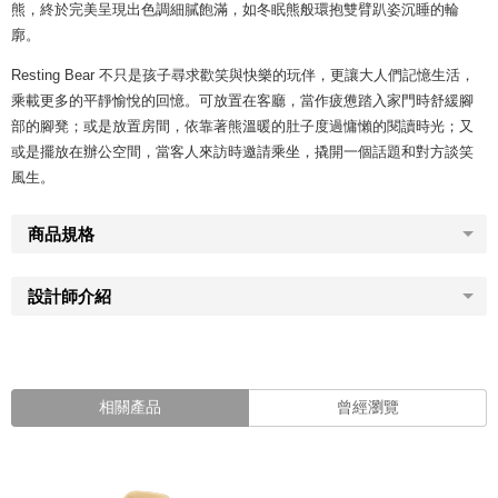
熊，終於完美呈現出色調細膩飽滿，如冬眠熊般環抱雙臂趴姿沉睡的輪
廓。
Resting Bear 不只是孩子尋求歡笑與快樂的玩伴，更讓大人們記憶生活，
乘載更多的平靜愉悅的回憶。可放置在客廳，當作疲憊踏入家門時舒緩腳
部的腳凳；或是放置房間，依靠著熊溫暖的肚子度過慵懶的閱讀時光；又
或是擺放在辦公空間，當客人來訪時邀請乘坐，撬開一個話題和對方談笑
風生。
商品規格
設計師介紹
相關產品
曾經瀏覽