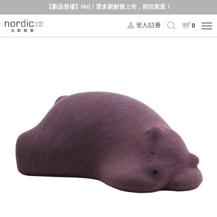
【新品登場】Hej！眾多新鮮貨上市，前往逛逛！
登入/註冊
0