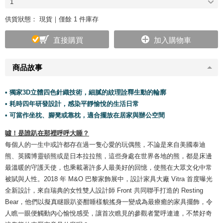
1
供貨狀態：
現貨｜僅餘 1 件庫存
直接購買
加入購物車
商品故事
• 獨家3D立體四色針織技術，細膩的紋理詮釋生動的輪廓
• 耗時四年研發設計，感染平靜愉悅的生活日常
• 可當作坐枕、腳凳或靠枕，適合擺放在居家與辦公空間
噓！是誰趴在那裡呼呼大睡？
每個人的一生中或許都存在過一隻心愛的玩偶熊，不論是來自美國泰迪
熊、英國博靈頓熊或是日本拉拉熊，這些身處在世界各地的熊，都是床邊
最溫暖的守護天使，也乘載著許多人最美好的回憶，使熊在大眾文化中常
被賦與人性。2018 年 M&O 巴黎家飾展中，設計家具大廠 Vitra 首度曝光
全新設計，來自瑞典的女性雙人設計師 Front 共同聯手打造的 Resting
Bear，他們以擬真瞇眼趴姿酣睡樣貌搖身一變成為最療癒的家具擺飾，令
人瞧一眼便觸動內心愉悅感受，讓首次瞧見的參觀者驚呼連連，不禁好奇