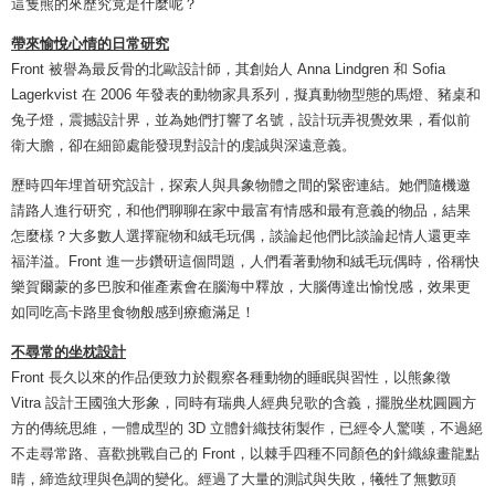
這隻熊的來歷究竟是什麼呢？
帶來愉悅心情的日常研究
Front 被譽為最反骨的北歐設計師，其創始人 Anna Lindgren 和 Sofia
Lagerkvist 在 2006 年發表的動物家具系列，擬真動物型態的馬燈、豬桌和
兔子燈，震撼設計界，並為她們打響了名號，設計玩弄視覺效果，看似前
衛大膽，卻在細節處能發現對設計的虔誠與深遠意義。
歷時四年埋首研究設計，探索人與具象物體之間的緊密連結。她們隨機邀
請路人進行研究，和他們聊聊在家中最富有情感和最有意義的物品，結果
怎麼樣？大多數人選擇寵物和絨毛玩偶，談論起他們比談論起情人還更幸
福洋溢。Front 進一步鑽研這個問題，人們看著動物和絨毛玩偶時，俗稱快
樂賀爾蒙的多巴胺和催產素會在腦海中釋放，大腦傳達出愉悅感，效果更
如同吃高卡路里食物般感到療癒滿足！
不尋常的坐枕設計
Front 長久以來的作品便致力於觀察各種動物的睡眠與習性，以熊象徵
Vitra 設計王國強大形象，同時有瑞典人經典兒歌的含義，擺脫坐枕圓圓方
方的傳統思維，一體成型的 3D 立體針織技術製作，已經令人驚嘆，不過絕
不走尋常路、喜歡挑戰自己的 Front，以棘手四種不同顏色的針織線畫龍點
睛，締造紋理與色調的變化。經過了大量的測試與失敗，犧牲了無數頭