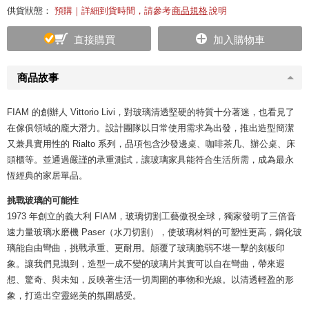
供貨狀態：
預購｜詳細到貨時間，請參考
商品規格
說明
直接購買
加入購物車
商品故事
FIAM 的創辦人 Vittorio Livi，對玻璃清透堅硬的特質十分著迷，也看見了
在傢俱領域的龐大潛力。設計團隊以日常使用需求為出發，推出造型簡潔
又兼具實用性的 Rialto 系列，品項包含沙發邊桌、咖啡茶几、辦公桌、床
頭櫃等。並通過嚴謹的承重測試，讓玻璃家具能符合生活所需，成為最永
恆經典的家居單品。
挑戰玻璃的可能性
1973 年創立的義大利 FIAM，玻璃切割工藝傲視全球，獨家發明了三倍音
速力量玻璃水磨機 Paser（水刀切割），使玻璃材料的可塑性更高，鋼化玻
璃能自由彎曲，挑戰承重、更耐用。顛覆了玻璃脆弱不堪一擊的刻板印
象。讓我們見識到，造型一成不變的玻璃片其實可以自在彎曲，帶來遐
想、驚奇、與未知，反映著生活一切周圍的事物和光線。以清透輕盈的形
象，打造出空靈絕美的氛圍感受。