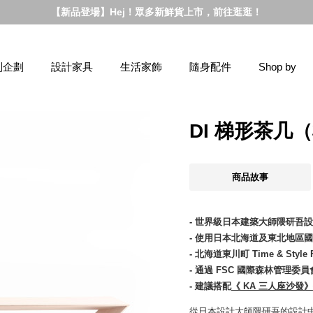
【新品登場】Hej！眾多新鮮貨上市，前往逛逛！
別企劃
設計家具
生活家飾
隨身配件
Shop by
DI 梯形茶几
商品故事
- 世界級日本建築大師隈研吾
- 使用日本北海道及東北地區
- 北海道東川町 Time & Style
- 通過 FSC 國際森林管理委
- 建議搭配
《 KA 三人座沙發》
從日本設計大師隈研吾的設計