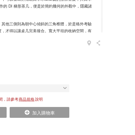
le 合作的 DI 梯形茶几，便是於簡約幾何的外觀中，隱藏諸
，其他三側則為朝中心傾斜的三角椎體，於是格外考驗
度，才得以讓桌几完美接合。寬大平坦的收納空間，有
為沙發邊桌或客廳茶几使用。
計，除了具保護功能外，增高後形成的些微縫隙，營造
留白之美，更帶來視覺上的層次感受。在簡潔細膩的線
日常家居增添和風禪意，更能為商業空間或公共區域，
讓家具與空間，在此合而為一。
材、竹子和石板等建材，作品風格散發日式和風與東方
隈研吾流」。他自 2009 年起，便與傢俱品牌 Time
簡約而優雅的作品；隈研吾在其傢俱設計中，著重於結合設
間，請參考
商品規格
說明
簡與現代美學的同時，也重新詮釋了傳統日本工藝和生
加入購物車