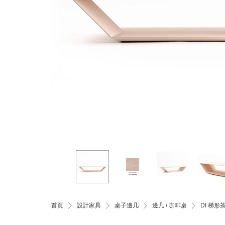
首頁
設計家具
桌子邊几
邊几 / 咖啡桌
DI 梯形