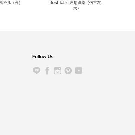
 輕風邊几（高）
Bowl Table 理想邊桌（仿古灰、
Cin
大）
Follow Us