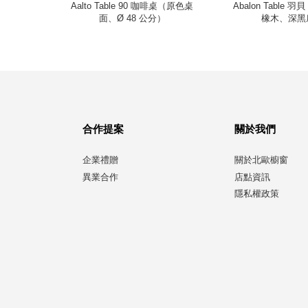
梣木、
Aalto Table 90 咖啡桌（原色桌
Abalon Table
面、Ø 48 公分）
橡木、深黑
合作提案
關於我們
企業禮贈
關於北歐櫥窗
異業合作
店點資訊
隱私權政策