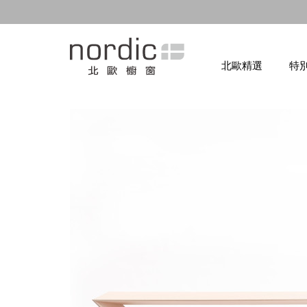
北歐精選
特