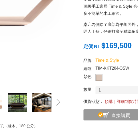
頂級手工家居 Time & Sty
多不簡單的木工細節。
桌几內側除了底部為平坦面外
匠人工藝，仔細打磨至精準角
利於書籍及雜誌放置，適合做
$169,500
定價 NT
除此之外，桌几底部採墊高設
出絕佳的陰影效果，彰顯中空
Time & Style
品牌
條中蘊含東方美學，不僅可為
TIM-KKT204-OSW
編號
帶來的平穩安定的寧靜氛圍，
顏色
日本著名建築師隈研吾擅用木
禪意，業界稱之為「負建築」、「
數量
1
& Style 合作，推出眾多
供貨狀態：
預購｜詳細到貨時
計、功能與耐用性，在強調極
活方式。
直接購買
茶几（橡木、180 公分）