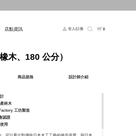
店點資訊
登入/註冊
0
（橡木、180 公分）
商品規格
設計師介紹
設計
國產林木
 Factory 工坊製造
員會認證
使用
中，可以看出對傳統日本木工工藝的推崇喜愛，與日本