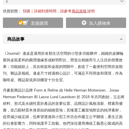
1
供貨狀態：
預購｜詳細到貨時間，請參考
商品規格
說明
直接購買
加入購物車
商品故事
《Journal》邊桌是適用於各類生活空間的小型多功能夥伴，細緻的桌腳輪
廓與桌面柔和的圓潤邊緣形成鮮明對比，營造出精緻而引人注目的視覺效
果；功能細節上，其在框架和桌面的間隙中，創造了一處便利空間存放期
刊、雜誌及報紙。邊桌尺寸經過精心設計，可滿足不同用途和環境，作為
咖啡桌、雜誌架或床頭櫃皆十分合宜。
丹麥新興設計品牌 Form & Refine 由 Helle Herman Mortensen、Jonas
Herman Pedersen 和 Lasse Lund Lauridsen 於 2018 年共同創始，立志將
材料、形式及永續性置於產品的首要位置。品牌設計風格清新、樸素而優
雅，並凸顯材質本身原始的細緻質地；其臻選工廠當地附近的純淨素材，
從而減少碳足跡，也希望透過與小型工作坊合作建立公平關係，產生正面
的社會影響力，同時保護手工技藝。他們深信運用傳統工藝悉心製成的高