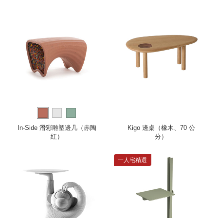
In-Side 潛彩雕塑邊几（赤陶
Kigo 邊桌（橡木、70 公
紅）
分）
一人宅精選