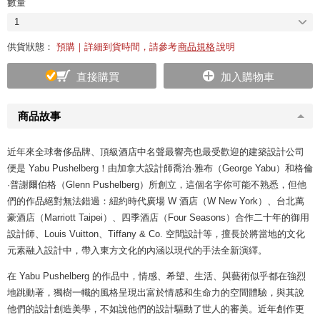
數量
1
供貨狀態：
預購｜詳細到貨時間，請參考
商品規格
說明
直接購買
加入購物車
商品故事
近年來全球奢侈品牌、頂級酒店中名聲最響亮也最受歡迎的建築設計公司
便是 Yabu Pushelberg！由加拿大設計師喬治·雅布（George Yabu）和格倫
·普謝爾伯格（Glenn Pushelberg）所創立，這個名字你可能不熟悉，但他
們的作品絕對無法錯過：紐約時代廣場 W 酒店（W New York）、台北萬
豪酒店（Marriott Taipei）、四季酒店（Four Seasons）合作二十年的御用
設計師、Louis Vuitton、Tiffany & Co. 空間設計等，擅長於將當地的文化
元素融入設計中，帶入東方文化的內涵以現代的手法全新演繹。
在 Yabu Pushelberg 的作品中，情感、希望、生活、與藝術似乎都在強烈
地跳動著，獨樹一幟的風格呈現出富於情感和生命力的空間體驗，與其說
他們的設計創造美學，不如說他們的設計驅動了世人的審美。近年創作更