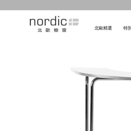
北歐精選
特