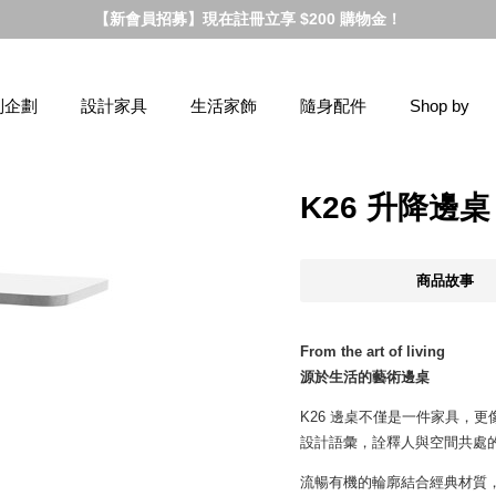
【新會員招募】現在註冊立享 $200 購物金！
別企劃
設計家具
生活家飾
隨身配件
Shop by
K26 升降邊
商品故事
From the art of living
源於生活的藝術邊桌
K26 邊桌不僅是一件家具，
設計語彙，詮釋人與空間共處
流暢有機的輪廓結合經典材質