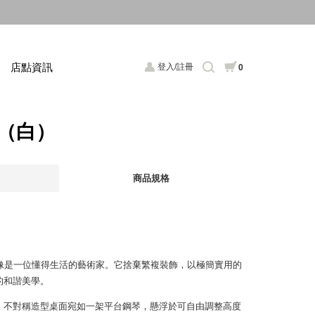
店點資訊
登入/註冊
0
桌（白）
商品規格
更像是一位懂得生活的藝術家。它捨棄繁複裝飾，以極簡實用的
的和諧美學。
，不對稱造型桌面宛如一架平台鋼琴，懸浮於可自由調整高度