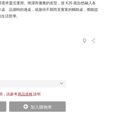
需求靈活運用。簡潔而優雅的造型，使 K26 能自然融入各
作桌、品酒時的邊桌，或接待不期而至賓客的輔助桌，都能從
的生活哲學。
間，請參考
商品規格
說明
加入購物車