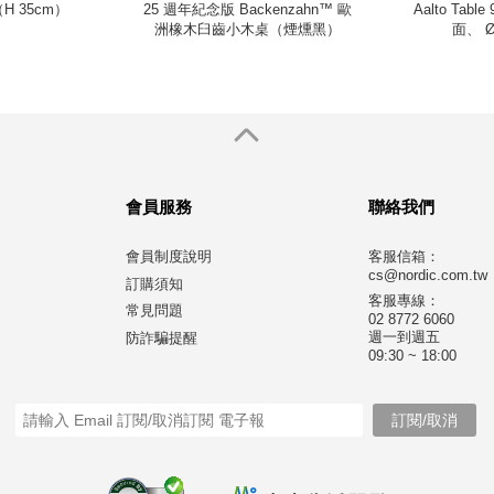
H 35cm）
25 週年紀念版 Backenzahn™ 歐
Aalto Tab
洲橡木臼齒小木桌（煙燻黑）
面、 Ø
會員服務
聯絡我們
會員制度說明
客服信箱：
cs@nordic.com.tw
訂購須知
客服專線：
常見問題
02 8772 6060
週一到週五
防詐騙提醒
09:30 ~ 18:00