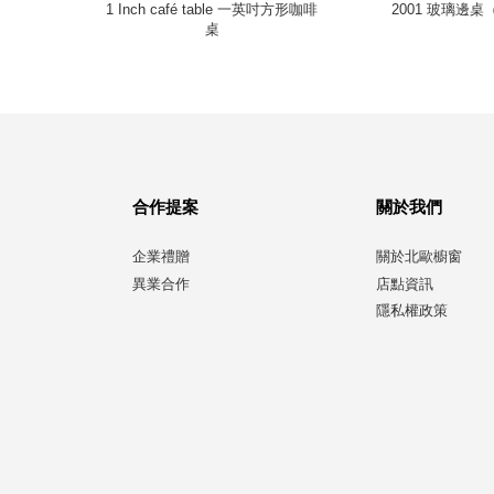
梣木、
1 Inch café table 一英吋方形咖啡
2001 玻璃邊桌（
桌
合作提案
關於我們
企業禮贈
關於北歐櫥窗
異業合作
店點資訊
隱私權政策