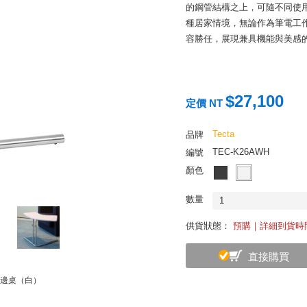
的鋼管結構之上，可隨不同使用
種居家情境，無論作為筆電工
容勝任，展現兼具機能與美感
$27,100
定價 NT
Tecta
品牌
TEC-K26AWH
編號
顏色
數量
1
供貨狀態：
預購｜詳細到貨時
直接購買
升降邊桌（白）