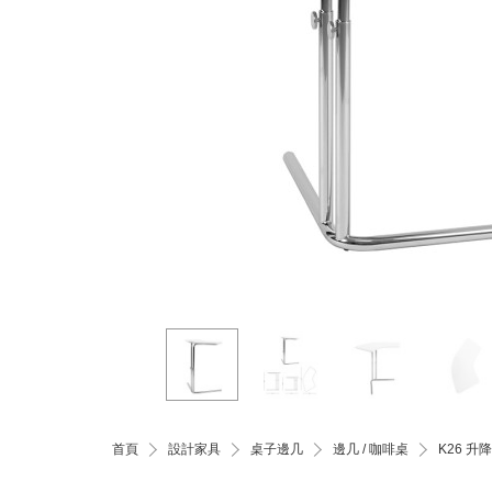
首頁
設計家具
桌子邊几
邊几 / 咖啡桌
K26 