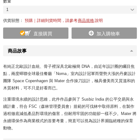
數量
1
供貨狀態：
預購｜詳細到貨時間，請參考
商品規格
說明
直接購買
加入購物車
商品故事
有純正北歐設計血統、骨子裡深具北歐極簡 DNA，由近年設計圈的矚目焦
點，兩度蟬聯全球最佳餐廳「Noma」室內設計冠軍而聲勢大漲的丹麥設計
團隊 Space Copenhagen 與 Mater 合作操刀設計，極具優美而又質溫和的
木質材料，可不只是好看而已。
注重環境永續的設計思維，此件作品參與了 Susbiz India 的公平交易與永
續計畫，符合 FSC（森林管理委員會）規範的可伐林中取得原料，在製作
過程徹底減低產品對環境的傷害，但耐用牢固的功能卻一樣不少。Mater 將
永續環保作為商業模式的首要考量，簡直可以視為設計界瀕臨絕種的保育
動物。