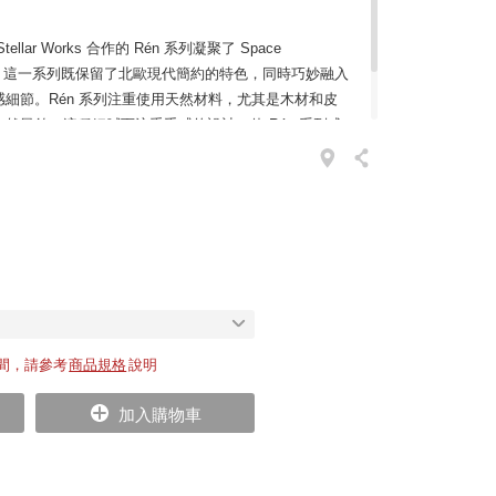
ar Works 合作的 Rén 系列凝聚了 Space
計風格。這一系列既保留了北歐現代簡約的特色，同時巧妙融入
細節。Rén 系列注重使用天然材料，尤其是木材和皮
然風貌。這種細膩而注重手感的設計，使 Rén 系列成
，更是一種融合東西方文化的典藏藝術品。
間，請參考
商品規格
說明
加入購物車