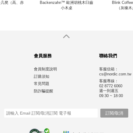
塑邊几凳（高、赤
Backenzahn™ 歐洲胡桃木臼齒
Blink Cof
）
小木桌
（灰橡木
會員服務
聯絡我們
會員制度說明
客服信箱：
cs@nordic.com.tw
訂購須知
客服專線：
常見問題
02 8772 6060
週一到週五
防詐騙提醒
09:30 ~ 18:00