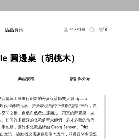
店點資訊
登入/註冊
0
Table 圓邊桌（胡桃木）
商品規格
設計師介紹
合傳統工藝進行創新的丹麥設計師雙人組 Space
融合了現代和傳統元素，擅於表現自然中優雅的設計技巧，強
入空間之後，自然而然產生那滿足、踏實的歸屬感，呈
法。如同許多優秀的北歐前輩大師們，多才多藝的他們
，讓許多北歐品牌如 Georg Jensen、Fritz
紛紛提出邀請，協助概念店建築及室內設計，並獲得諸多國際