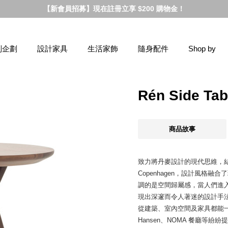
【新會員招募】現在註冊立享 $200 購物金！
別企劃
設計家具
生活家飾
隨身配件
Shop by
Rén Side 
商品故事
致力將丹麥設計的現代思維，結
Copenhagen，設計風格
調的是空間歸屬感，當人們進
現出深邃而令人著迷的設計手
從建築、室內空間及家具都能一手包辦
Hansen、NOMA 餐廳等