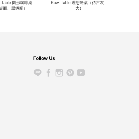
fee Table 圓形咖啡桌
Bowl Table 理想邊桌（仿古灰、
Cin
桌面、黑鋼腳）
大）
Follow Us