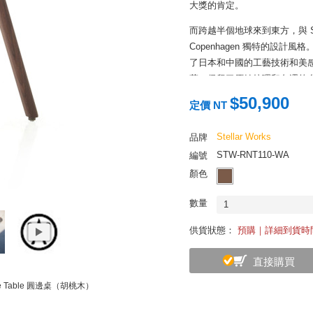
大獎的肯定。
而跨越半個地球來到東方，與 Stell
Copenhagen 獨特的設
了日本和中國的工藝技術和美感
革，保留了原始紋理和色澤的自
為不僅具有實用性的設計家具
$50,900
定價 NT
Stellar Works
品牌
STW-RNT110-WA
編號
顏色
數量
1
供貨狀態：
預購｜詳細到貨時
直接購買
de Table 圓邊桌（胡桃木）