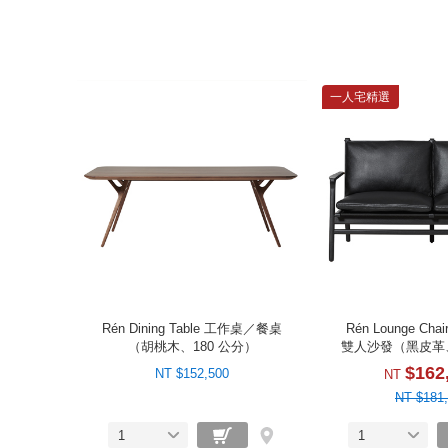
一人宅精選
Rén Dining Table 工作桌／餐桌
Rén Lounge Chair
（胡桃木、180 公分）
雙人沙發（黑皮革
腳）
$162
NT $152,500
NT
NT $181
1
1