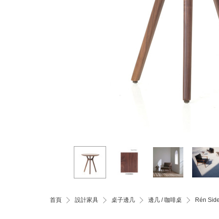
首頁
設計家具
桌子邊几
邊几 / 咖啡桌
Rén Si