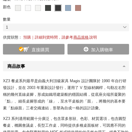
顏色
數量
1
供貨狀態：
預購｜詳細到貨時間，請參考
商品規格
說明
直接購買
加入購物車
商品故事
XZ3 餐桌系列最早是由義大利頂級家具 Magis 設計團隊於 1990 年自行研
發設計，並在 2003 年重新設計發行，運用了 V 型線材鋼桿，勾勒左右對
稱的幾何直線桌腳，形成如鐵塔建築般的穩固結構，從底座尖端所凝聚的
「點」、細長桌腳形成的「線」，至水平桌板的「面」，將幾何的基本要
素「點線面」三者交織連結，形塑為自成一格的設計語彙。
XZ3 系列適用範圍十分廣泛，包含眾多形狀、色彩、材質選項，包含圓型
餐桌，橢圓會議桌，長型工作桌，同時提供多種桌面板材，可因應不同的