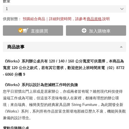
數量
1
供貨狀態：
預購組合商品｜詳細到貨時間，請參考
商品規格
說明
直接購買
加入購物車
商品故事
《Works》系列辦公桌共有 120 / 140 / 160 公分寬度可供選擇，本商品為
寬度 120 公分之款式，若有其它需求，歡迎您於上班時間來電（02）8772
- 6060 分機 9
《Works》系列以設計為您減輕工作時的負擔
您平日習慣出門上班或是居家辦公，亦或兩者皆有呢？雖然現代科技使得
遠端工作成為可能，但這並不意味每個人在家裡，都擁有理想的辦公環
境；來自瑞典、極簡美型的經典家具品牌 String Furniture，為此開發全新
《Works》系列，系列所有作品皆富含斯堪地那維亞歷久不衰，機能與美觀
兼備的設計理念。
電動升降辦公桌