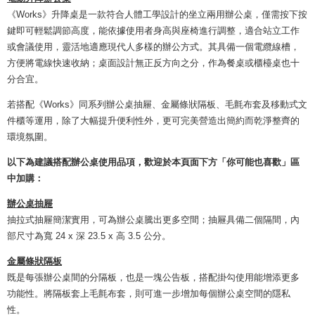
《Works》升降桌是一款符合人體工學設計的坐立兩用辦公桌，僅需按下按
鍵即可輕鬆調節高度，能依據使用者身高與座椅進行調整，適合站立工作
或會議使用，靈活地適應現代人多樣的辦公方式。其具備一個電纜線槽，
方便將電線快速收納；桌面設計無正反方向之分，作為餐桌或櫃檯桌也十
分合宜。
若搭配《Works》同系列辦公桌抽屜、金屬條狀隔板、毛氈布套及移動式文
件櫃等運用，除了大幅提升便利性外，更可完美營造出簡約而乾淨整齊的
環境氛圍。
以下為建議搭配辦公桌使用品項，歡迎於本頁面下方「你可能也喜歡」區
中加購：
辦公桌抽屜
抽拉式抽屜簡潔實用，可為辦公桌騰出更多空間；抽屜具備二個隔間，內
部尺寸為寬 24 x 深 23.5 x 高 3.5 公分。
金屬條狀隔板
既是每張辦公桌間的分隔板，也是一塊公告板，搭配掛勾使用能增添更多
功能性。將隔板套上毛氈布套，則可進一步增加每個辦公桌空間的隱私
性。