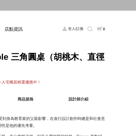
店點資訊
登入/註冊
0
 Table 三角圓桌（胡桃木、直徑
，一人宅獨居精選優惠中！
商品規格
設計師介紹
ve 自小受到身為教育家的父親影響，在進行設計創作時總是和社會意
用性是他的優先考量。