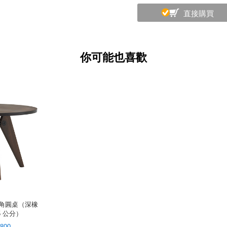
直接購買
你可能也喜歡
le 三角圓桌（深橡
5 公分）
,800