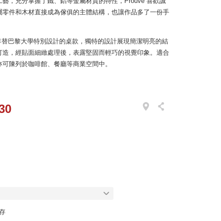
藝，充分掌握了鐵、鋁等金屬材質的特性，Prouve 喜歡誠
屬零件和木材直接成為傢俱的主體結構，也讓作品多了一份手
 於 1949 年替巴黎大學特別設計的桌款，獨特的設計展現簡潔明亮的結
打造，經貼面細緻處理後，表露堅固而輕巧的視覺印象。適合
亦可陳列於咖啡館、餐廳等商業空間中。
30
庫存