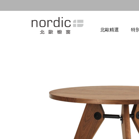
北歐精選
特