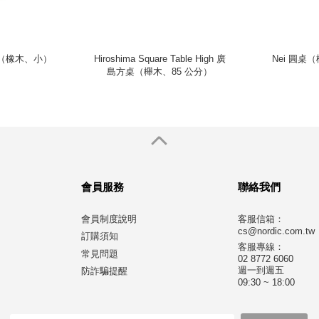
摺疊桌（橡木、小）
Hiroshima Square Table High 廣
Nei 圓桌
島方桌（櫸木、85 公分）
會員服務
聯絡我們
會員制度說明
客服信箱：
cs@nordic.com.tw
訂購須知
客服專線：
常見問題
02 8772 6060
週一到週五
防詐騙提醒
09:30 ~ 18:00