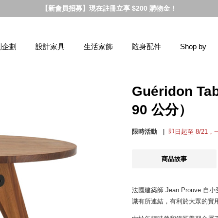
【新會員招募】現在註冊立享 $200 購物金！
別企劃
設計家具
生活家飾
隨身配件
Shop by
Guéridon
90 公分）
限時活動
即日起至 8/21
商品故事
法國建築師 Jean Prou
識有所連結，有利於大眾的實