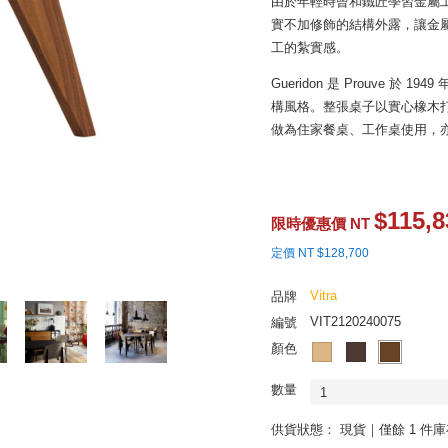
由於年輕時曾和鐵匠學習金屬工
實不加修飾的結構外露，讓金
工的紮實感。
Gueridon 是 Prouve
構風格。整張桌子以實心橡木
做為住家餐桌、工作桌使用，
$115,8
限時優惠價 NT
定價 NT $128,700
Vitra
品牌
VIT2120240075
編號
顏色
數量
1
供貨狀態：
現貨｜僅餘 1 件