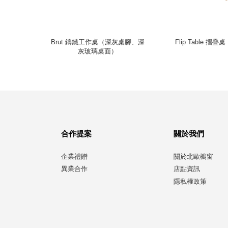
桌（300
Brut 鑄鐵工作桌（深灰桌腳、深
Flip Table 
灰玻璃桌面）
合作提案
關於我們
企業禮贈
關於北歐櫥窗
異業合作
店點資訊
隱私權政策