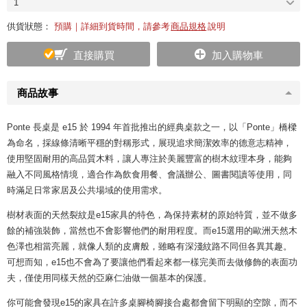
1
供貨狀態：
預購｜詳細到貨時間，請參考
商品規格
說明
直接購買
加入購物車
商品故事
Ponte 長桌是 e15 於 1994 年首批推出的經典桌款之一，以「Ponte」橋樑
為命名，採線條清晰平穩的對稱形式，展現追求簡潔效率的德意志精神，
使用堅固耐用的高品質木料，讓人專注於美麗豐富的樹木紋理本身，能夠
融入不同風格情境，適合作為飲食用餐、會議辦公、圖書閱讀等使用，同
時滿足日常家居及公共場域的使用需求。
樹材表面的天然裂紋是e15家具的特色，為保持素材的原始特質，並不做多
餘的補強裝飾，當然也不會影響他們的耐用程度。而e15選用的歐洲天然木
色澤也相當亮麗，就像人類的皮膚般，雖略有深淺紋路不同但各異其趣。
可想而知，e15也不會為了要讓他們看起來都一樣完美而去做修飾的表面功
夫，僅使用同樣天然的亞麻仁油做一個基本的保護。
你可能會發現e15的家具在許多桌腳椅腳接合處都會留下明顯的空隙，而不