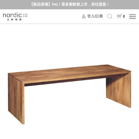
【新品登場】Hej！眾多新鮮貨上市，前往逛逛！
登入/註冊
0