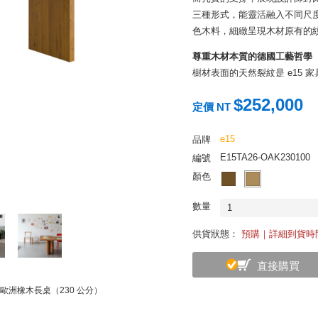
三種形式，能靈活融入不同尺
色木料，細緻呈現木材原有的
尊重木材本質的德國工藝哲學
樹材表面的天然裂紋是 e15
裝飾，當然也不會影響他們的耐
$252,000
就像人類的皮膚般，雖略有深淺
定價 NT
他們看起來都一樣完美而去做
本的保護。
e15
品牌
E15TA26-OAK230100
編號
顏色
數量
1
供貨狀態：
預購｜詳細到貨時
直接購買
e 歐洲橡木長桌（230 公分）