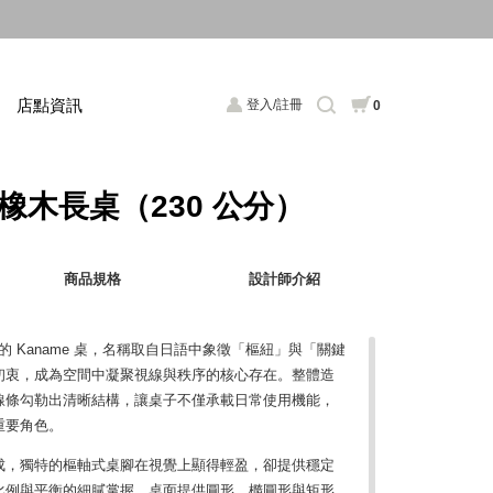
店點資訊
登入/註冊
0
洲橡木長桌（230 公分）
商品規格
設計師介紹
er 打造的 Kaname 桌，名稱取自日語中象徵「樞紐」與「關鍵
設計初衷，成為空間中凝聚視線與秩序的核心存在。整體造
線條勾勒出清晰結構，讓桌子不僅承載日常使用機能，
重要角色。
木製成，獨特的樞軸式桌腳在視覺上顯得輕盈，卻提供穩定
比例與平衡的細膩掌握。桌面提供圓形、橢圓形與矩形