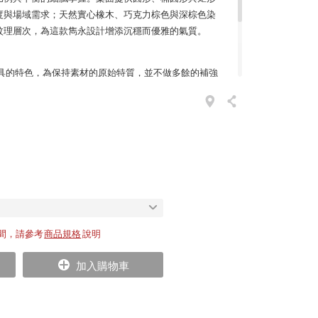
度與場域需求；天然實心橡木、巧克力棕色與深棕色染
紋理層次，為這款雋永設計增添沉穩而優雅的氣質。
 家具的特色，為保持素材的原始特質，並不做多餘的補強
用程度。而 e15 選用的歐洲天然木色澤也相當亮麗，
紋路不同但各異其趣。可想而知，e15也不會為了要讓
修飾的表面功夫，僅使用同樣天然的亞麻仁油做一個基
間，請參考
商品規格
說明
加入購物車