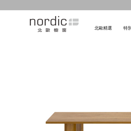
北歐精選
特