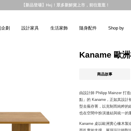
【新品登場】Hej！眾多新鮮貨上市，前往逛逛！
別企劃
設計家具
生活家飾
隨身配件
Shop by
Kaname 歐
商品故事
由設計師 Philipp Mainz
點」的 Kaname，正如其
型去蕪存菁，以克制而純粹的
也在空間中扮演連結與統一的
Kaname 桌以歐洲實心橡
而扎實的支撐，展現設計師對