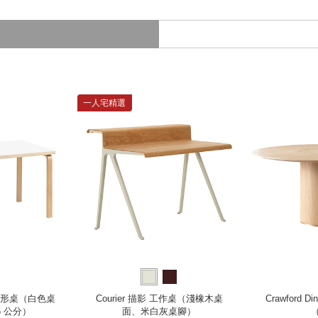
一人宅精選
1B 矩形桌（白色桌
Courier 描影 工作桌（淺橡木桌
Crawford Di
75 公分）
面、米白灰桌腳）