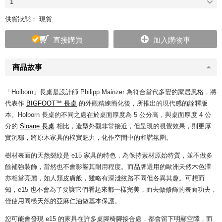
1
供貨狀態： 現貨
直接購買
加入購物車
商品故事
「Holborn」長桌是設計師 Philipp Mainzer 為符合當代多變的家居風格，將
代表作
BIGFOOT™ 長桌
的外觀精練簡化後，所推出的現代感的詮釋版
本。Holborn 長桌的不同之處在於桌面厚度為 5 公分高，與桌面厚度 4 公
分的
Sloane 長桌
相比，造型外觀非常接近，但呈現的視覺效果，則更厚
實沉穩，將原木家具的樸實魅力，化作空間中的和諧氛圍。
樹材表面的天然裂紋是 e15 家具的特色，為保持素材原始特質，並不做多
餘補強裝飾，當然也不會影響其耐用程度。而品牌選用的歐洲天然木色澤
亦相當亮麗，如人類皮膚般，雖略有深淺紋路不同但各異其趣。可想而
知，e15 也不會為了要讓它們看起來都一樣完美，而去做修飾的表面功夫，
僅使用同樣天然的亞麻仁油做基本保護。
您可能會發現 e15 的家具在許多桌腳椅腳接合處，都會留下明顯空隙，而