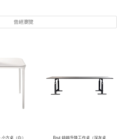
曾經瀏覽
ble 小方桌（白）
Brut 鑄鐵升降工作桌（深灰桌
Eleme