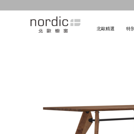
北歐精選
特