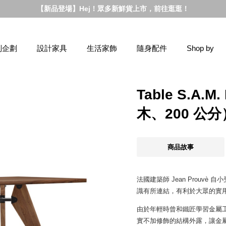
【新品登場】Hej！眾多新鮮貨上市，前往逛逛！
別企劃
設計家具
生活家飾
隨身配件
Shop by
Table S.A
木、200 公分
商品故事
法國建築師 Jean Prou
識有所連結，有利於大眾的實
由於年輕時曾和鐵匠學習金屬工
實不加修飾的結構外露，讓金