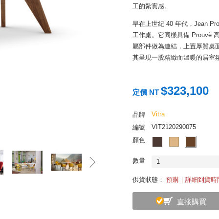
工的紮實感。
早在上世紀 40 年代，Jean P
工作桌。它同樣具備 Prouv
屬部件做為連結，上置厚質桌
其呈現一股精緻而溫暖的居室
$323,100
定價 NT
Vitra
品牌
VIT2120290075
編號
顏色
數量
1
供貨狀態：
預購｜詳細到貨時
直接購買