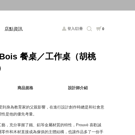
店點資訊
登入/註冊
0
.M. Bois 餐桌／工作桌（胡桃
）
商品規格
設計師介紹
vè 自小受到身為教育家的父親影響，在進行設計創作時總是和社會意
用性是他的優先考量。
藝，充分掌握了鐵、鋁等金屬材質的特性，Prouvè 喜歡誠
屬零件和木材直接成為傢俱的主體結構，也讓作品多了一份手