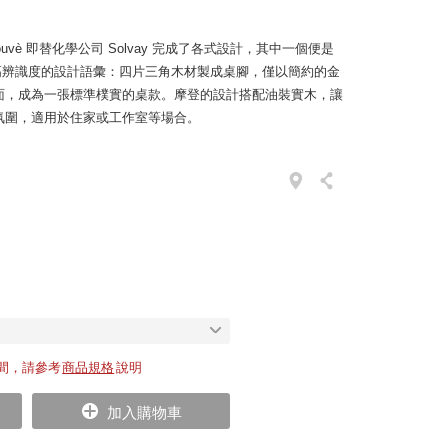
rouvè 即替化學公司 Solvay 完成了各式設計，其中一個便是
è 高辨識度的設計語彙：四片三角木材製成桌腳，僅以簡約的金
面，成為一張標準樸實的桌款。摩登的設計搭配油裝實木，讓
氛圍，適用於住家或工作室等場合。
間，請參考
商品規格
說明
加入購物車