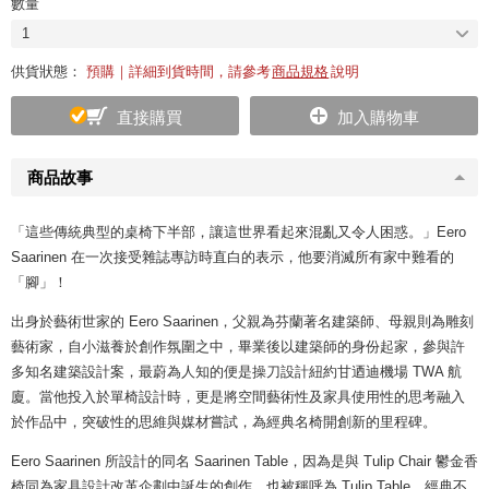
數量
1
供貨狀態：
預購｜詳細到貨時間，請參考
商品規格
說明
直接購買
加入購物車
商品故事
「這些傳統典型的桌椅下半部，讓這世界看起來混亂又令人困惑。」Eero
Saarinen 在一次接受雜誌專訪時直白的表示，他要消滅所有家中難看的
「腳」！
出身於藝術世家的 Eero Saarinen，父親為芬蘭著名建築師、母親則為雕刻
藝術家，自小滋養於創作氛圍之中，畢業後以建築師的身份起家，參與許
多知名建築設計案，最蔚為人知的便是操刀設計紐約甘迺迪機場 TWA 航
廈。當他投入於單椅設計時，更是將空間藝術性及家具使用性的思考融入
於作品中，突破性的思維與媒材嘗試，為經典名椅開創新的里程碑。
Eero Saarinen 所設計的同名 Saarinen Table，因為是與 Tulip Chair 鬱金香
椅同為家具設計改革企劃中誕生的創作，也被稱呼為 Tulip Table。經典不