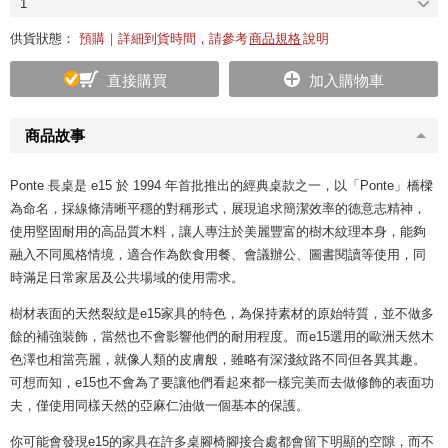
1
供貨狀態：
預購｜詳細到貨時間，請參考
商品規格
說明
直接購買
加入購物車
商品故事
Ponte 長桌是 e15 於 1994 年首批推出的經典桌款之一，以「Ponte」橋樑
為命名，採線條清晰平穩的對稱形式，展現追求簡潔效率的德意志精神，
使用堅固耐用的高品質木料，讓人專注於美麗豐富的樹木紋理本身，能夠
融入不同風格情境，適合作為飲食用餐、會議辦公、圖書閱讀等使用，同
時滿足日常家居及公共場域的使用需求。
樹材表面的天然裂紋是e15家具的特色，為保持素材的原始特質，並不做多
餘的補強裝飾，當然也不會影響他們的耐用程度。而e15選用的歐洲天然木
色澤也相當亮麗，就像人類的皮膚般，雖略有深淺紋路不同但各異其趣。
可想而知，e15也不會為了要讓他們看起來都一樣完美而去做修飾的表面功
夫，僅使用同樣天然的亞麻仁油做一個基本的保護。
你可能會發現e15的家具在許多桌腳椅腳接合處都會留下明顯的空隙，而不