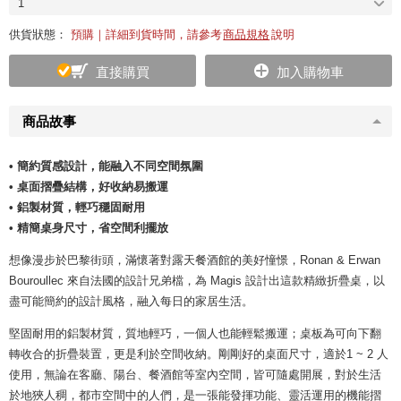
1
供貨狀態：
預購｜詳細到貨時間，請參考
商品規格
說明
直接購買
加入購物車
商品故事
• 簡約質感設計，能融入不同空間氛圍
• 桌面摺疊結構，好收納易搬運
• 鋁製材質，輕巧穩固耐用
• 精簡桌身尺寸，省空間利擺放
想像漫步於巴黎街頭，滿懷著對露天餐酒館的美好憧憬，Ronan & Erwan
Bouroullec 來自法國的設計兄弟檔，為 Magis 設計出這款精緻折疊桌，以
盡可能簡約的設計風格，融入每日的家居生活。
堅固耐用的鋁製材質，質地輕巧，一個人也能輕鬆搬運；桌板為可向下翻
轉收合的折疊裝置，更是利於空間收納。剛剛好的桌面尺寸，適於1 ~ 2 人
使用，無論在客廳、陽台、餐酒館等室內空間，皆可隨處開展，對於生活
於地狹人稠，都市空間中的人們，是一張能發揮功能、靈活運用的機能摺