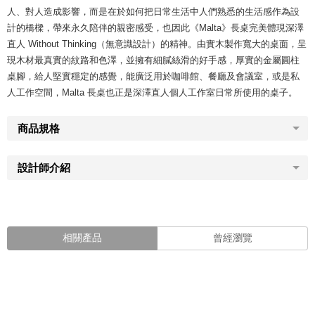
人、對人造成影響，而是在於如何把日常生活中人們熟悉的生活感作為設
計的橋樑，帶來永久陪伴的親密感受，也因此《Malta》長桌完美體現深澤
直人 Without Thinking（無意識設計）的精神。由實木製作寬大的桌面，呈
現木材最真實的紋路和色澤，並擁有細膩絲滑的好手感，厚實的金屬圓柱
桌腳，給人堅實穩定的感覺，能廣泛用於咖啡館、餐廳及會議室，或是私
人工作空間，Malta 長桌也正是深澤直人個人工作室日常所使用的桌子。
商品規格
設計師介紹
相關產品
曾經瀏覽