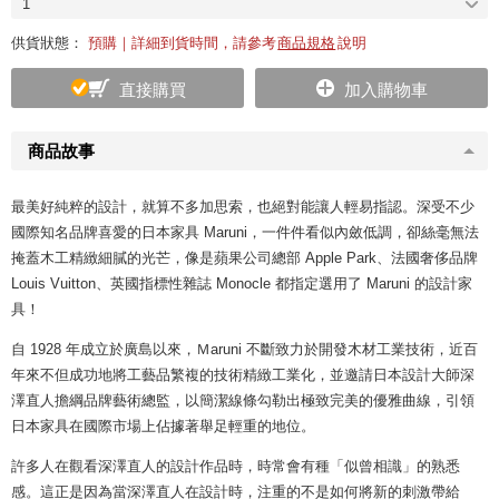
1
供貨狀態：
預購｜詳細到貨時間，請參考
商品規格
說明
直接購買
加入購物車
商品故事
最美好純粹的設計，就算不多加思索，也絕對能讓人輕易指認。深受不少
國際知名品牌喜愛的日本家具 Maruni，一件件看似內斂低調，卻絲毫無法
掩蓋木工精緻細膩的光芒，像是蘋果公司總部 Apple Park、法國奢侈品牌
Louis Vuitton、英國指標性雜誌 Monocle 都指定選用了 Maruni 的設計家
具！
自 1928 年成立於廣島以來，Ｍaruni 不斷致力於開發木材工業技術，近百
年來不但成功地將工藝品繁複的技術精緻工業化，並邀請日本設計大師深
澤直人擔綱品牌藝術總監，以簡潔線條勾勒出極致完美的優雅曲線，引領
日本家具在國際市場上佔據著舉足輕重的地位。
許多人在觀看深澤直人的設計作品時，時常會有種「似曾相識」的熟悉
感。這正是因為當深澤直人在設計時，注重的不是如何將新的刺激帶給