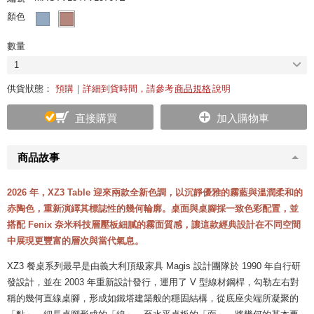
顏色
數量
1
供貨狀態：
預購｜詳細到貨時間，請參考
商品規格
說明
直接購買
加入購物車
商品故事
2026 年，XZ3 Table 迎來兩款全新色調，以沉靜優雅的霧藍與溫潤柔和的
赤陶色，重新演繹其標誌性的幾何輪廓。桌面與桌腳採一致色彩配置，並
搭配 Fenix 奈米科技層壓板細膩的霧面質感
，
讓這款經典設計在不同空間
中展現更豐富的層次與當代氣息。
XZ3 餐桌系列最早是由義大利頂級家具 Magis 設計團隊於 1990 年自行研
發設計，並在 2003 年重新設計發行，運用了 V 型線材鋼桿，勾勒左右對
稱的幾何直線桌腳，形成如鐵塔建築般的穩固結構，從底座尖端所凝聚的