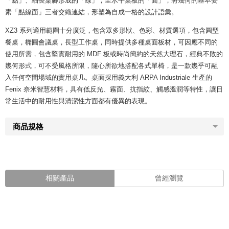
「點」、細長桌腳形成的「線」，至水平桌板的「面」，將幾何的基本要
素「點線面」三者交織連結，形塑為自成一格的設計語彙。
XZ3 系列適用範圍十分廣泛，包含眾多形狀、色彩、材質選項，包含圓型
餐桌，橢圓會議桌，長型工作桌，同時提供多種桌面板材，可因應不同的
使用所需，包含堅實耐用的 MDF 板或時尚簡約的天然大理石，經典不敗的
幾何形式，可不受風格所限，隨心所欲地搭配各式單椅，是一款幾乎可融
入任何空間場域的實用桌几。桌面採用義大利 ARPA Industriale 生產的
Fenix 奈米智慧材料，具有低反光、霧面、抗指紋、觸感溫潤等特性，讓日
常生活中的耐用性與清潔性方面都有優異的表現。
商品規格
相關產品
曾經瀏覽