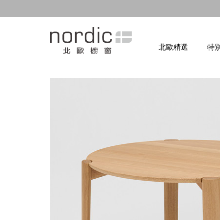
北歐精選
特