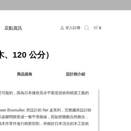
店點資訊
登入/註冊
0
木、120 公分）
商品規格
設計師介紹
是可能的，因為日本擁有高水平製造技術和精湛工藝的
wan Bouroullec 所設計的 Nei 桌系列，完整繼承設計師
和桌腳間隙形成一條平滑曲線，宛如拼圖般自然吻合，
個木作零件進行精密切割，仰賴於日本頂尖的木工技術