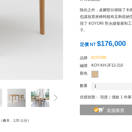
除此之外，桌腳部分移除了木
也讓放置座椅時能有足夠容納空
現了 KOYORI 對永續發
子。
KOYORI 是由一群來自日本
$176,000
定價 NT
表扭曲的紙繩，象徵著牢不可
全球當代設計師攜手合作，使
KOYORI
品牌
具，向世界展示極致完美的日
KOY-KH-2F12-210
編號
顏色
數量
1
供貨狀態：
現貨｜僅餘 1 件
直接購買
桌（橡木、120 公分）