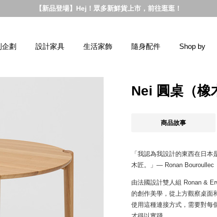
【新品登場】Hej！眾多新鮮貨上市，前往逛逛！
別企劃
設計家具
生活家飾
隨身配件
Shop by
Nei 圓桌（橡
商品故事
「我認為我設計的東西在日本
木匠。」— Ronan Bouroullec
由法國設計雙人組 Ronan & Er
的創作美學，從上方觀察桌面
使用這種連接方式，需要對每
才得以實踐。