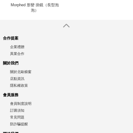
Morphed 形變 掛鏡（長型泡
泡）
合作提案
企業禮贈
異業合作
關於我們
關於北歐櫥窗
店點資訊
隱私權政策
會員服務
會員制度說明
訂購須知
常見問題
防詐騙提醒