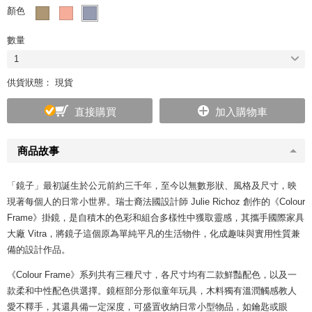
顏色
數量
1
供貨狀態： 現貨
直接購買
加入購物車
商品故事
「鏡子」最初誕生於公元前約三千年，至今以無數形狀、風格及尺寸，映
現著每個人的日常小世界。瑞士裔法國設計師 Julie Richoz 創作的《Colour
Frame》掛鏡，是自積木的色彩和組合多樣性中獲取靈感，其攜手國際家具
大廠 Vitra，將鏡子這個原為單純平凡的生活物件，化成趣味與實用性質兼
備的設計作品。
《Colour Frame》系列共有三種尺寸，各尺寸均有二款鮮豔配色，以及一
款柔和中性配色供選擇。鏡框部分形似童年玩具，木料獨有溫潤觸感教人
愛不釋手，其還具備一定深度，可盛置收納日常小型物品，如鑰匙或眼