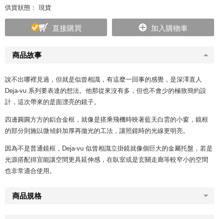
供貨狀態： 現貨
直接購買
加入購物車
商品故事
說不出哪裡見過，但就是似曾相識，有這麼一回事的感覺，是深澤直人
Deja-vu 系列要表達的想法。他那從來沒有多，但也不會少的極致簡約設
計，這次帶來的是面漂亮的鏡子。
四邊圓圓方方的鋁合金框，就像是搭乘飛機時映著藍天白雲的小窗，鏡框
的部分則施以微傾斜加厚再拋光的工法，讓照鏡時的光線更明亮。
因為不是普通鏡框，Deja-vu 似曾相識立掛鏡就像個巨大的金屬托盤，若是
光源搭配得宜能讓空間更具延伸感，在臥室或是玄關走廊等較窄小的空間
也非常適合使用。
商品規格