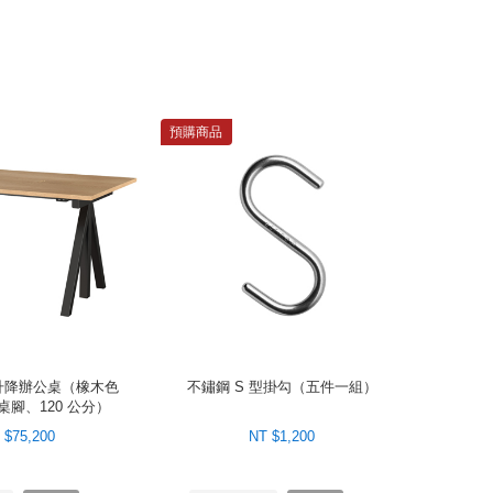
隱私亦可吸收噪音，非常適合開放式辦公環境；同時也
枚大頭釘，即可針對不同檔案進行分類整理。
預購商品
動升降辦公桌（橡木色
不鏽鋼 S 型掛勾（五件一組）
腳、120 公分）
 $75,200
NT $1,200