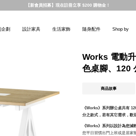
【新會員招募】現在註冊立享 $200 購物金！
別企劃
設計家具
生活家飾
隨身配件
Shop by
Works 電
色桌腳、120
商品故事
《Works》系列辦公桌共有 120
分之款式，若有其它需求，歡迎您於上
《Works》系列以設計為您
您平日習慣出門上班或是居家