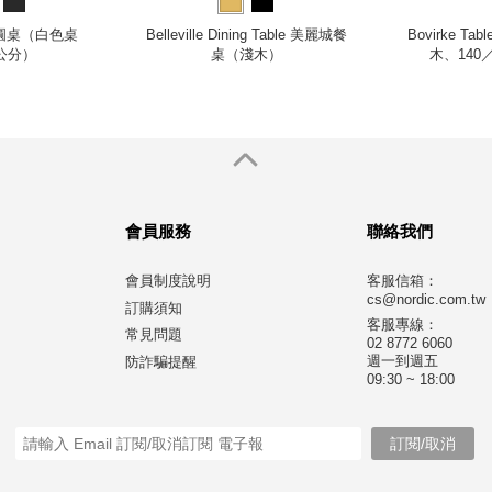
0B 圓桌（白色桌
Belleville Dining Table 美麗城餐
Bovirke T
 公分）
桌（淺木）
木、140／
會員服務
聯絡我們
會員制度說明
客服信箱：
cs@nordic.com.tw
訂購須知
客服專線：
常見問題
02 8772 6060
週一到週五
防詐騙提醒
09:30 ~ 18:00