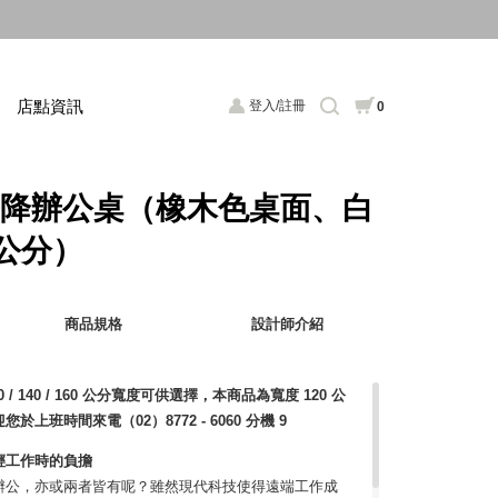
店點資訊
登入/註冊
0
動升降辦公桌（橡木色桌面、白
 公分）
商品規格
設計師介紹
 / 140 / 160 公分寬度可供選擇，本商品為寬度 120 公
班時間來電（02）8772 - 6060 分機 9
減輕工作時的負擔
辦公，亦或兩者皆有呢？雖然現代科技使得遠端工作成