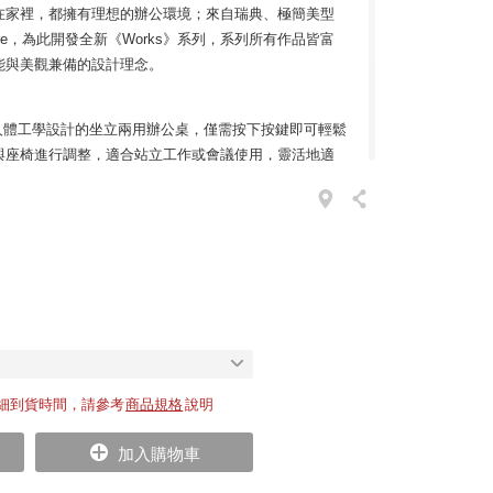
在家裡，都擁有理想的辦公環境；來自瑞典、極簡美型
niture，為此開發全新《Works》系列，系列所有作品皆富
能與美觀兼備的設計理念。
合人體工學設計的坐立兩用辦公桌，僅需按下按鍵即可輕鬆
與座椅進行調整，適合站立工作或會議使用，靈活地適
具備一個電纜線槽，方便將電線快速收納；桌面設計無
檯桌也十分合宜。
公桌抽屜、金屬條狀隔板、毛氈布套及移動式文件櫃等運
更可完美營造出簡約而乾淨整齊的環境氛圍。
項，歡迎於本頁面下方「你可能也喜歡」區中加購：
公桌騰出更多空間；抽屜具備二個隔間，內部尺寸為寬
細到貨時間，請參考
商品規格
說明
加入購物車
也是一塊公告板，搭配掛勾使用能增添更多功能性。將
步增加每個辦公桌空間的隱私性。