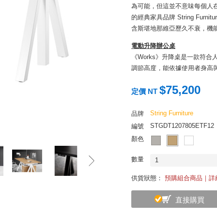
為可能，但這並不意味每個人
的經典家具品牌 String Fur
含斯堪地那維亞歷久不衰，機
電動升降辦公桌
《Works》升降桌是一款符
調節高度，能依據使用者身高
應現代人多樣的辦公方式。其
$75,200
正反方向之分，作為餐桌或櫃
定價 NT
若搭配《Works》同系列辦
String Furniture
品牌
用，除了大幅提升便利性外，
STGDT1207805ETF12
編號
以下為建議搭配辦公桌使用品
顏色
辦公桌抽屜
數量
1
抽拉式抽屜簡潔實用，可為辦
24 x 深 23.5 x 高 3.5 公分。
供貨狀態：
預購組合商品｜詳
金屬條狀隔板
直接購買
既是每張辦公桌間的分隔板，
隔板套上毛氈布套，則可進一