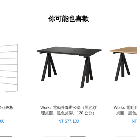
毛氈布套
適用於金屬條狀隔板，能保護
你可能也喜歡
是一塊理想的公告板，只需幾
屬條狀隔板
Works 電動升降辦公桌（黑色紋
Works 電
理桌面、黑色桌腳、120 公分）
桌面、黑色桌
800
NT $77,100
NT