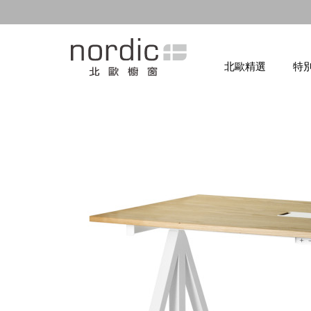
北歐精選
特