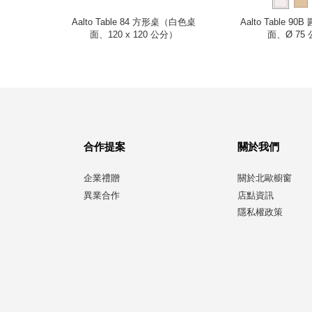
220 公
Aalto Table 84 方形桌（白色桌
Aalto Table 9
面、120 x 120 公分）
面、Ø 75
合作提案
關於我們
企業禮贈
關於北歐櫥窗
異業合作
店點資訊
隱私權政策