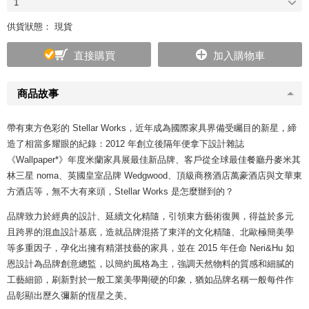
1
供貨狀態： 現貨
直接購買
加入購物車
商品故事
帶有東方色彩的 Stellar Works，近年成為國際家具界備受矚目的新星，締
造了相當多耀眼的紀錄：2012 年創立後隔年便拿下設計雜誌
《Wallpaper*》年度米蘭家具展最佳新品牌、客戶從全球最佳餐廳丹麥米其
林三星 noma、英國皇室品牌 Wedgwood、頂級商務酒店萬豪酒店與文華東
方酒店等，無不大有來頭，Stellar Works 是怎麼辦到的？
品牌致力於經典的設計、延續文化精隨，引領東方藝術復興，得益於多元
且跨界的混血設計基底，造就品牌混搭了東洋的文化精隨、北歐極簡美學
等多重因子，孕化出擁有精湛技藝的家具，並在 2015 年任命 Neri&Hu 如
恩設計為品牌創意總監，以簡約風格為主，強調天然物料的質感和細膩的
工藝細節，刷新對於一般工業美學剛硬的印象，猶如品牌名稱一般每件作
品彰顯出歷久彌新的恆星之美。