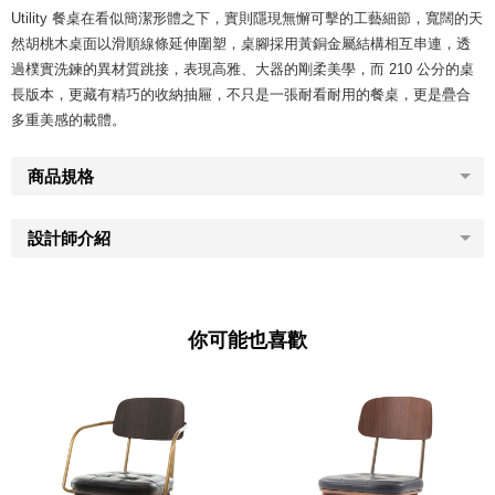
Utility 餐桌在看似簡潔形體之下，實則隱現無懈可擊的工藝細節，寬闊的天
然胡桃木桌面以滑順線條延伸圍塑，桌腳採用黃銅金屬結構相互串連，透
過樸實洗鍊的異材質跳接，表現高雅、大器的剛柔美學，而 210 公分的桌
長版本，更藏有精巧的收納抽屜，不只是一張耐看耐用的餐桌，更是疊合
多重美感的載體。​
商品規格
設計師介紹
你可能也喜歡