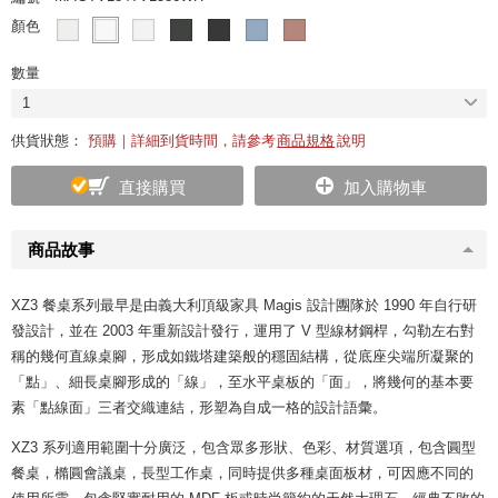
顏色
數量
1
供貨狀態：
預購｜詳細到貨時間，請參考
商品規格
說明
直接購買
加入購物車
商品故事
XZ3 餐桌系列最早是由義大利頂級家具 Magis 設計團隊於 1990 年自行研
發設計，並在 2003 年重新設計發行，運用了 V 型線材鋼桿，勾勒左右對
稱的幾何直線桌腳，形成如鐵塔建築般的穩固結構，從底座尖端所凝聚的
「點」、細長桌腳形成的「線」，至水平桌板的「面」，將幾何的基本要
素「點線面」三者交織連結，形塑為自成一格的設計語彙。
XZ3 系列適用範圍十分廣泛，包含眾多形狀、色彩、材質選項，包含圓型
餐桌，橢圓會議桌，長型工作桌，同時提供多種桌面板材，可因應不同的