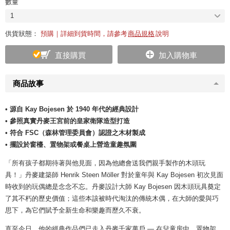
數量
1
供貨狀態：
預購｜詳細到貨時間，請參考
商品規格
說明
直接購買
加入購物車
商品故事
• 源自 Kay Bojesen 於 1940 年代的經典設計
• 參照真實丹麥王宮前的皇家衛隊造型打造
• 符合 FSC（森林管理委員會）認證之木材製成
• 擺設於窗檯、置物架或餐桌上營造童趣氛圍
「所有孩子都期待著與他見面，因為他總會送我們親手製作的木頭玩
具！」丹麥建築師 Henrik Steen Möller 對於童年與 Kay Bojesen 初次見面
時收到的玩偶總是念念不忘。丹麥設計大師 Kay Bojesen 因木頭玩具奠定
了其不朽的歷史價值；這些本該被時代淘汰的傳統木偶，在大師的愛與巧
思下，為它們賦予全新生命和樂趣而歷久不衰。
直至今日，他的經典作品們已走入丹麥千家萬戶 — 在兒童房中、置物架