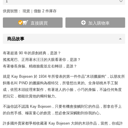
1
供貨狀態：
現貨｜僅餘 2 件庫存
直接購買
加入購物車
商品故事
有著超過 90 年的原創經典，是誰？
搖搖尾巴、正用著水汪汪的大眼看著你，是誰？
有著修長身軀、精緻臉龐並左右轉頭，是誰？
就是 Kay Bojesen 於 1934 年所發表的第一件作品"木頭臘腸狗"，以朋友所
飼養名叫 PIND 的臘腸狗為模特兒，所發想出來的。全身胡桃木手工製
成，依照木頭紋理來製作，有著迷人的小臉，小巧的身軀，不論任何角度
把玩它，都能欣賞他的獨特魅力。
不論你認不認識 Kay Bojesen，只要有機會接觸到它的作品，那拿在手上
的自然手感、極富童心的創意，想必會深深觸動到你我的心。
許多國外賣家都爭相收藏著 Kay Bojesen 大師的木頭作品，當然，你或許