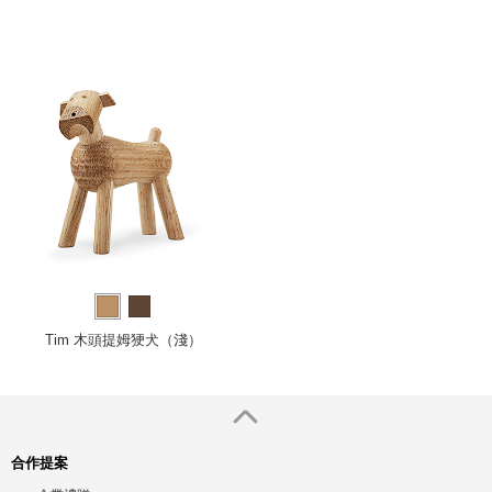
Tim 木頭提姆㹴犬（淺）
合作提案