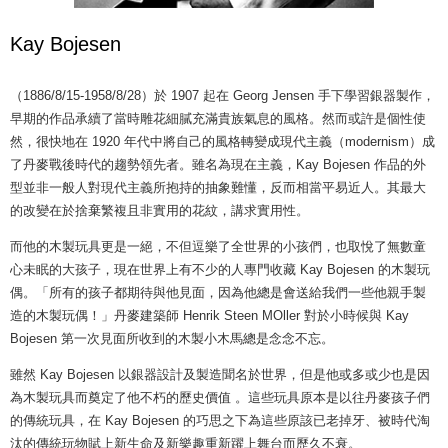
Kay Bojesen
（1886/8/15-1958/8/28）於 1907 起在 Georg Jensen 手下學習銀器製作，
早期的作品承續了當時雕花細膩充滿貴族氣息的風格。然而或許是個性使
然，很快地在 1920 年代中將自己的風格轉變成現代主義（modernism）成
了丹麥戰後時代的趨勢領先者。雖名為現在主義，Kay Bojesen 作品的外
型並非一般人對現代主義所抱持的抽象難懂，反而相當平易近人。其最大
的改變在於捨棄繁複且非實用的花紋，講求實用性。
而他的木製玩具更是一絕，不但逗樂了全世界的小孩們，也取悅了無數童
心未眠的大孩子，現在世界上有不少的人專門收藏 Kay Bojesen 的木製玩
偶。「所有的孩子都期待與他見面，因為他總是會送給我們一些他親手製
造的木製玩偶！」丹麥建築師 Henrik Steen MOller 對於小時候與 Kay
Bojesen 第一次見面所收到的木製小木馬總是念念不忘。
雖然 Kay Bojesen 以銀器設計及製造聞名於世界，但是他或多或少也是因
為木製玩具而奠定了他不朽的歷史價值 。這些玩具原本是以往丹麥孩子們
的傳統玩具，在 Kay Bojesen 的巧思之下為這些原該已老掉牙、被時代淘
汰的傳統玩物賦上新生命及新樂趣重新躍上舞台而歷久不衰。