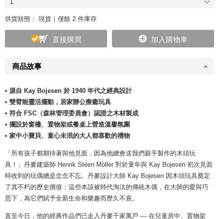
1
供貨狀態：
現貨｜僅餘 2 件庫存
直接購買
加入購物車
商品故事
• 源自 Kay Bojesen 於 1940 年代之經典設計
• 雙臂能靈活擺動，居家辦公療癒玩具
• 符合 FSC（森林管理委員會）認證之木材製成
• 擺設於窗檯、置物架或餐桌上營造溫馨氛圍
• 家中小寶貝、童心未泯的大人都喜歡的禮物
「所有孩子都期待著與他見面，因為他總會送我們親手製作的木頭玩
具！」丹麥建築師 Henrik Steen Möller 對於童年與 Kay Bojesen 初次見面
時收到的玩偶總是念念不忘。丹麥設計大師 Kay Bojesen 因木頭玩具奠定
了其不朽的歷史價值；這些本該被時代淘汰的傳統木偶，在大師的愛與巧
思下，為它們賦予全新生命和樂趣而歷久不衰。
直至今日，他的經典作品們已走入丹麥千家萬戶 — 在兒童房中、置物架