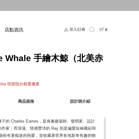
店點資訊
登入/註冊
0
se Whale 手繪木鯨（北美赤
Vitra 現貨抵台精選優惠
商品規格
設計師介紹
 Charles Eames，是身兼建築師、發明家、設計
作家；而浪漫、情感豐沛的 Ray 則是偏愛短袖襯衫與
與藝術有著痴迷的熱愛，並收藏著世界各地新奇有趣的物