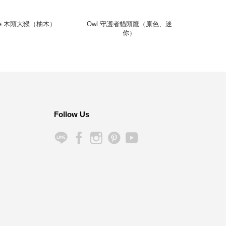
arge 木頭大猴（柚木）
Owl 守護者貓頭鷹（原色、迷
Sp
你）
Follow Us