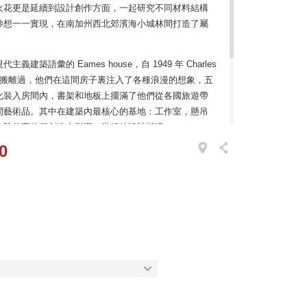
火花更是延續到設計創作方面，一起研究不同材料結構
妙想一一實現，在南加州西北郊濱海小城林間打造了屬
築語彙的 Eames house，自 1949 年 Charles
便沒有再搬離過，他們在這間房子裏注入了各種浪漫的想象，五
化裝入房間內，書架和地板上擺滿了他們從各國旅遊帶
間藝術品。其中在建築內最核心的基地：工作室，懸吊
，陪伴著他們創造出影響一世紀的設計潮流。
0
瞧見這件美國手工民藝雕塑木鯨的身影。Vitra 以北美
木鯨，赤樺木木質細緻、紋理均勻，經手工繪製上漆，
製品最真實自然的外觀，也突顯出手工製作的精緻工
表現出鯨魚仿若蘊含壯闊海洋奧秘的特徵，遨遊的身軀
計粉絲都想擁有的夢幻逸品！