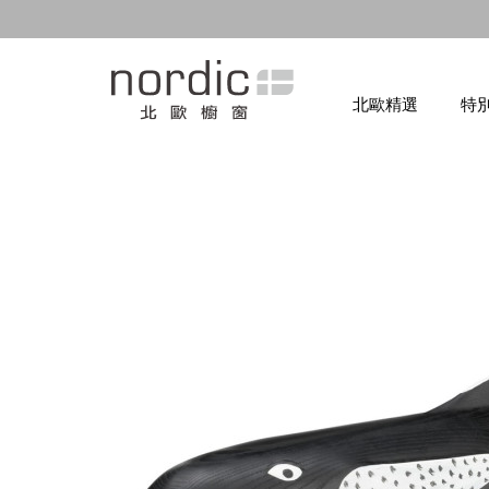
北歐精選
特