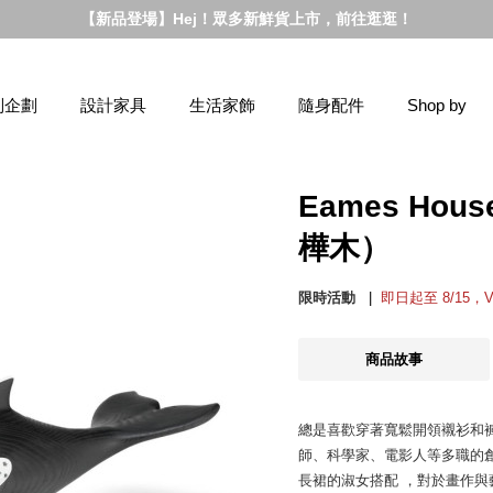
【新品登場】Hej！眾多新鮮貨上市，前往逛逛！
別企劃
設計家具
生活家飾
隨身配件
Shop by
Eames Hou
樺木）
限時活動
即日起至 8/15，
商品故事
總是喜歡穿著寬鬆開領襯衫和褲子的
師、科學家、電影人等多職的創
長裙的淑女搭配 ，對於畫作