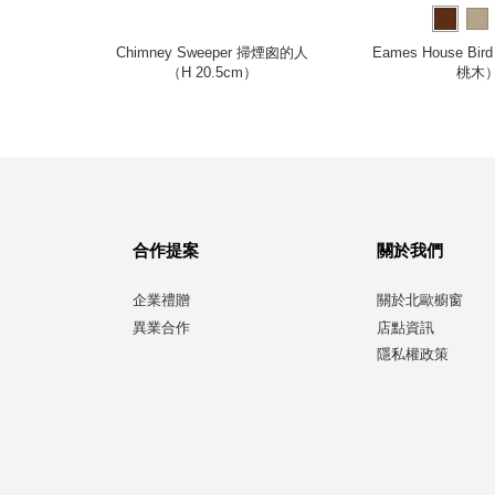
（哥哥）
Chimney Sweeper 掃煙囪的人
Eames House B
（H 20.5cm）
桃木
合作提案
關於我們
企業禮贈
關於北歐櫥窗
異業合作
店點資訊
隱私權政策