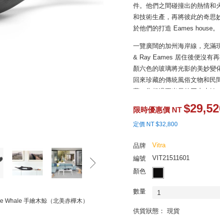
件。他們之間碰撞出的熱情和
和技術生產，再將彼此的奇思
於他們的打造 Eames house。
一覽廣闊的加州海岸線，充滿現代主義建
& Ray Eames 居住後
顏六色的玻璃將光影的美妙變
回來珍藏的傳統風俗文物和民
著一隻超過兩米長的巨大木鯨
$29,52
在兩人居家生活照中，也經常能
限時優惠價 NT
赤樺木重新再製而成縮小版的
定價 NT $32,800
良好的著色加工效果，賦予木
藝。以單純簡潔的線條弧度，
Vitra
品牌
緩緩映滿眼簾，絕對是每位設
VIT21511601
編號
顏色
數量
1
use Whale 手繪木鯨（北美赤樺木）
供貨狀態： 現貨