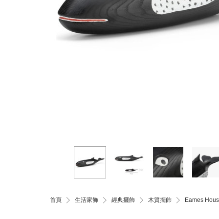
首頁
生活家飾
經典擺飾
木質擺飾
Eames Ho