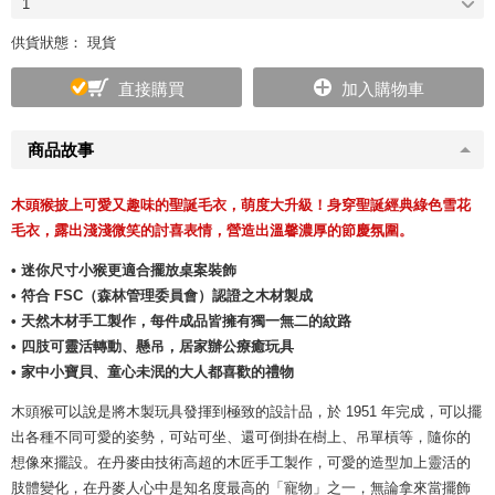
1
供貨狀態： 現貨
直接購買
加入購物車
商品故事
木頭猴披上可愛又趣味的聖誕毛衣，萌度大升級！身穿聖誕經典綠色雪花
毛衣，露出淺淺微笑的討喜表情，營造出溫馨濃厚的節慶氛圍。
• 迷你尺寸小猴更適合擺放桌案裝飾
• 符合 FSC（森林管理委員會）認證之木材製成
• 天然木材手工製作，每件成品皆擁有獨一無二的紋路
• 四肢可靈活轉動、懸吊，居家辦公療癒玩具
• 家中小寶貝、童心未泯的大人都喜歡的禮物
木頭猴可以說是將木製玩具發揮到極致的設計品，於 1951 年完成，可以擺
出各種不同可愛的姿勢，可站可坐、還可倒掛在樹上、吊單槓等，隨你的
想像來擺設。在丹麥由技術高超的木匠手工製作，可愛的造型加上靈活的
肢體變化，在丹麥人心中是知名度最高的「寵物」之一，無論拿來當擺飾